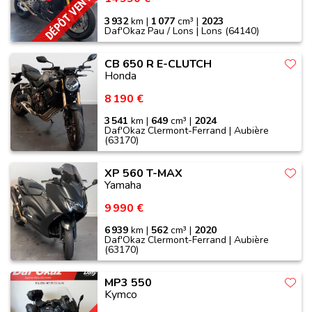
DÉPÔT VENTE
3 932
km |
1 077
cm³ |
2023
Daf'Okaz Pau / Lons | Lons (64140)
CB 650 R E-CLUTCH
Honda
8 190 €
3 541
km |
649
cm³ |
2024
Daf'Okaz Clermont-Ferrand | Aubière
(63170)
XP 560 T-MAX
Yamaha
9 990 €
6 939
km |
562
cm³ |
2020
Daf'Okaz Clermont-Ferrand | Aubière
(63170)
MP3 550
Kymco