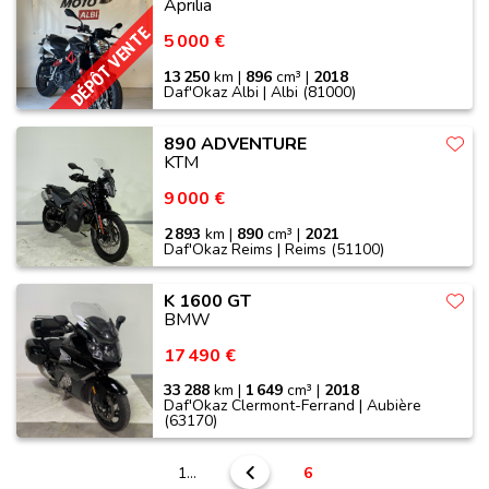
Aprilia
DÉPÔT VENTE
5 000 €
13 250
km |
896
cm³ |
2018
Daf'Okaz Albi | Albi (81000)
890 ADVENTURE
KTM
9 000 €
2 893
km |
890
cm³ |
2021
Daf'Okaz Reims | Reims (51100)
K 1600 GT
BMW
17 490 €
33 288
km |
1 649
cm³ |
2018
Daf'Okaz Clermont-Ferrand | Aubière
(63170)
1…
6