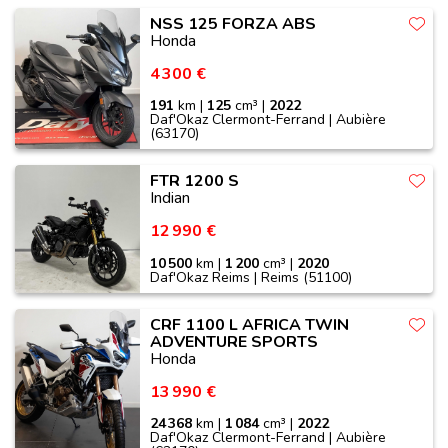
NSS 125 FORZA ABS
Honda
4 300 €
191
km |
125
cm³ |
2022
Daf'Okaz Clermont-Ferrand | Aubière
(63170)
FTR 1200 S
Indian
12 990 €
10 500
km |
1 200
cm³ |
2020
Daf'Okaz Reims | Reims (51100)
CRF 1100 L AFRICA TWIN
ADVENTURE SPORTS
Honda
13 990 €
24 368
km |
1 084
cm³ |
2022
Daf'Okaz Clermont-Ferrand | Aubière