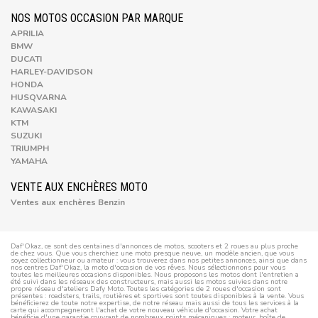
NOS MOTOS OCCASION PAR MARQUE
APRILIA
BMW
DUCATI
HARLEY-DAVIDSON
HONDA
HUSQVARNA
KAWASAKI
KTM
SUZUKI
TRIUMPH
YAMAHA
VENTE AUX ENCHÈRES MOTO
Ventes aux enchères Benzin
Daf'Okaz, ce sont des centaines d'annonces de motos, scooters et 2 roues au plus proche
de chez vous. Que vous cherchiez une moto presque neuve, un modèle ancien, que vous
soyez collectionneur ou amateur : vous trouverez dans nos petites annonces, ainsi que dans
nos centres Daf'Okaz, la moto d'occasion de vos rêves. Nous sélectionnons pour vous
toutes les meilleures occasions disponibles. Nous proposons les motos dont l'entretien a
été suivi dans les réseaux des constructeurs, mais aussi les motos suivies dans notre
propre réseau d'ateliers Dafy Moto. Toutes les catégories de 2 roues d'occasion sont
présentes : roadsters, trails, routières et sportives sont toutes disponibles à la vente. Vous
bénéficierez de toute notre expertise, de notre réseau mais aussi de tous les services à la
carte qui accompagneront l'achat de votre nouveau véhicule d'occasion. Votre achat
bénéficie d'une garantie couvrant de nombreux points mécaniques : moteur, boîte de