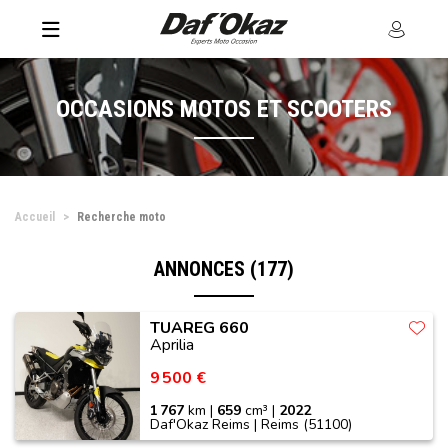
OCCASIONS MOTOS ET SCOOTERS
Accueil
Recherche moto
ANNONCES (177)
TUAREG 660
Aprilia
9 500 €
1 767
km |
659
cm³ |
2022
Daf'Okaz Reims | Reims (51100)