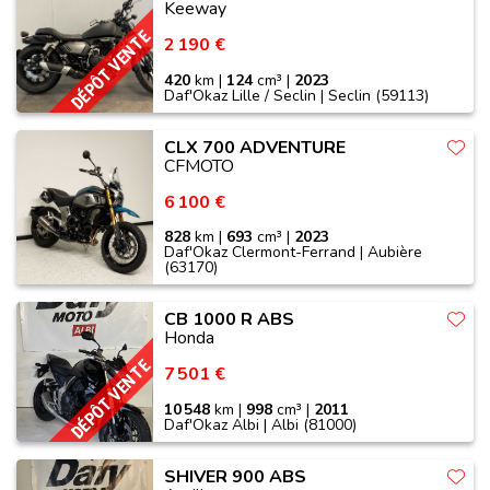
Keeway
DÉPÔT VENTE
2 190 €
420
km |
124
cm³ |
2023
Daf'Okaz Lille / Seclin | Seclin (59113)
CLX 700 ADVENTURE
CFMOTO
6 100 €
828
km |
693
cm³ |
2023
Daf'Okaz Clermont-Ferrand | Aubière
(63170)
CB 1000 R ABS
Honda
DÉPÔT VENTE
7 501 €
10 548
km |
998
cm³ |
2011
Daf'Okaz Albi | Albi (81000)
SHIVER 900 ABS