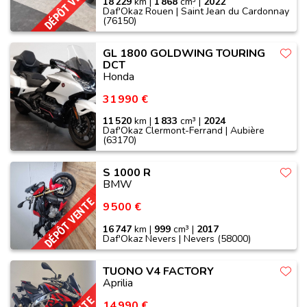
DÉPÔT VENTE
18 229
km |
1 868
cm³ |
2022
Daf'Okaz Rouen | Saint Jean du Cardonnay
(76150)
GL 1800 GOLDWING TOURING
DCT
Honda
31 990 €
11 520
km |
1 833
cm³ |
2024
Daf'Okaz Clermont-Ferrand | Aubière
(63170)
S 1000 R
BMW
DÉPÔT VENTE
9 500 €
16 747
km |
999
cm³ |
2017
Daf'Okaz Nevers | Nevers (58000)
TUONO V4 FACTORY
Aprilia
14 990 €