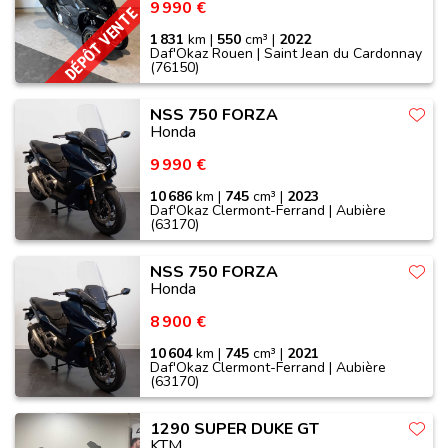
9 990 €
DÉPÔT VENTE
1 831
km |
550
cm³ |
2022
Daf'Okaz Rouen | Saint Jean du Cardonnay
(76150)
NSS 750 FORZA
Honda
9 990 €
10 686
km |
745
cm³ |
2023
Daf'Okaz Clermont-Ferrand | Aubière
(63170)
NSS 750 FORZA
Honda
8 900 €
10 604
km |
745
cm³ |
2021
Daf'Okaz Clermont-Ferrand | Aubière
(63170)
1290 SUPER DUKE GT
KTM