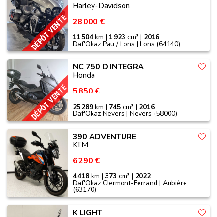
Harley-Davidson
DÉPÔT VENTE
28 000 €
11 504
km |
1 923
cm³ |
2016
Daf'Okaz Pau / Lons | Lons (64140)
NC 750 D INTEGRA
Honda
DÉPÔT VENTE
5 850 €
25 289
km |
745
cm³ |
2016
Daf'Okaz Nevers | Nevers (58000)
390 ADVENTURE
KTM
6 290 €
4 418
km |
373
cm³ |
2022
Daf'Okaz Clermont-Ferrand | Aubière
(63170)
K LIGHT