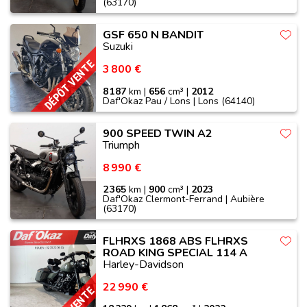
(63170)
GSF 650 N BANDIT
Suzuki
DÉPÔT VENTE
3 800 €
8 187
km |
656
cm³ |
2012
Daf'Okaz Pau / Lons | Lons (64140)
900 SPEED TWIN A2
Triumph
8 990 €
2 365
km |
900
cm³ |
2023
Daf'Okaz Clermont-Ferrand | Aubière
(63170)
FLHRXS 1868 ABS FLHRXS
ROAD KING SPECIAL 114 A
Harley-Davidson
22 990 €