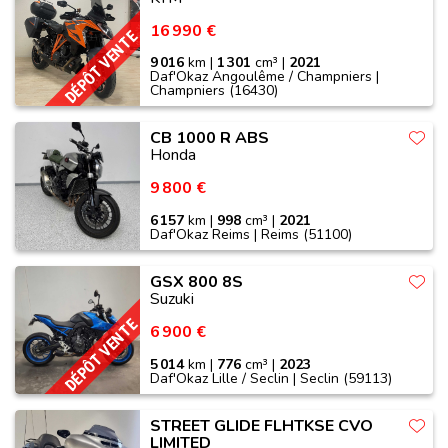
16 990 €
DÉPÔT VENTE
9 016
km |
1 301
cm³ |
2021
Daf'Okaz Angoulême / Champniers |
Champniers (16430)
CB 1000 R ABS
Honda
9 800 €
6 157
km |
998
cm³ |
2021
Daf'Okaz Reims | Reims (51100)
GSX 800 8S
Suzuki
DÉPÔT VENTE
6 900 €
5 014
km |
776
cm³ |
2023
Daf'Okaz Lille / Seclin | Seclin (59113)
STREET GLIDE FLHTKSE CVO
LIMITED