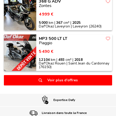
368 G ADV
Zontes
4 999 €
5 000
km |
367
cm³ |
2025
Daf'Okaz Laveyron | Laveyron (26240)
MP3 500 LT LT
Piaggio
5 490 €
DÉPÔT VENTE
12 104
km |
493
cm³ |
2018
Daf'Okaz Rouen | Saint Jean du Cardonnay
(76150)
Voir plus d'offres
Expertise Dafy
Livraison dans toute la France