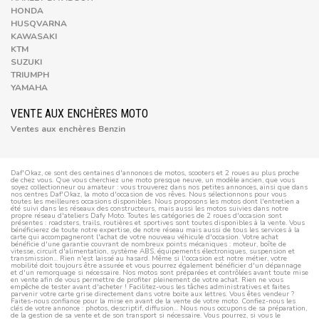
HONDA
HUSQVARNA
KAWASAKI
KTM
SUZUKI
TRIUMPH
YAMAHA
VENTE AUX ENCHÈRES MOTO
Ventes aux enchères Benzin
Daf'Okaz, ce sont des centaines d'annonces de motos, scooters et 2 roues au plus proche
de chez vous. Que vous cherchiez une moto presque neuve, un modèle ancien, que vous
soyez collectionneur ou amateur : vous trouverez dans nos petites annonces, ainsi que dans
nos centres Daf'Okaz, la moto d'occasion de vos rêves. Nous sélectionnons pour vous
toutes les meilleures occasions disponibles. Nous proposons les motos dont l'entretien a
été suivi dans les réseaux des constructeurs, mais aussi les motos suivies dans notre
propre réseau d'ateliers Dafy Moto. Toutes les catégories de 2 roues d'occasion sont
présentes : roadsters, trails, routières et sportives sont toutes disponibles à la vente. Vous
bénéficierez de toute notre expertise, de notre réseau mais aussi de tous les services à la
carte qui accompagneront l'achat de votre nouveau véhicule d'occasion. Votre achat
bénéficie d'une garantie couvrant de nombreux points mécaniques : moteur, boîte de
vitesse, circuit d'alimentation, système ABS, équipements électroniques, suspension et
transmission... Rien n'est laissé au hasard. Même si l'occasion est notre métier, votre
mobilité doit toujours être assurée et vous pourrez également bénéficier d'un dépannage
et d'un remorquage si nécessaire. Nos motos sont préparées et contrôlées avant toute mise
en vente afin de vous permettre de profiter pleinement de votre achat. Rien ne vous
empêche de tester avant d'acheter ! Facilitez-vous les tâches administratives et faites
parvenir votre carte grise directement dans votre boite aux lettres. Vous êtes vendeur ?
Faites-nous confiance pour la mise en avant de la vente de votre moto. Confiez-nous les
clés de votre annonce : photos, descriptif, diffusion... Nous nous occupons de sa préparation,
de la gestion de sa vente et de son transport si nécessaire. Vous pourrez, si vous le