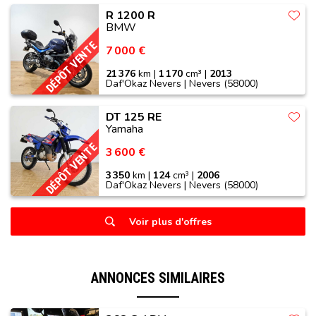
R 1200 R
BMW
DÉPÔT VENTE
7 000 €
21 376
km |
1 170
cm³ |
2013
Daf'Okaz Nevers | Nevers (58000)
DT 125 RE
Yamaha
DÉPÔT VENTE
3 600 €
3 350
km |
124
cm³ |
2006
Daf'Okaz Nevers | Nevers (58000)
Voir plus d'offres
ANNONCES SIMILAIRES