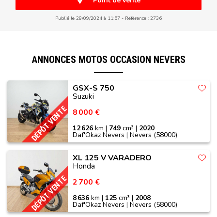
Point de vente
Publié le 28/09/2024 à 11:57
Référence : 2736
ANNONCES MOTOS OCCASION NEVERS
GSX-S 750
Suzuki
DÉPÔT VENTE
8 000 €
12 626
km |
749
cm³ |
2020
Daf'Okaz Nevers | Nevers (58000)
XL 125 V VARADERO
Honda
DÉPÔT VENTE
2 700 €
8 636
km |
125
cm³ |
2008
Daf'Okaz Nevers | Nevers (58000)