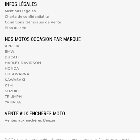
INFOS LÉGALES
Mentions légales
Charte de confidentialité
Conditions Générales de Vente
Plan du site
NOS MOTOS OCCASION PAR MARQUE
APRILIA
BMW
DUCATI
HARLEY-DAVIDSON
HONDA
HUSQVARNA
KAWASAKI
KTM
SUZUKI
TRIUMPH
YAMAHA
VENTE AUX ENCHÈRES MOTO
Ventes aux enchères Benzin
Daf'Okaz, ce sont des centaines d'annonces de motos, scooters et 2 roues au plus proche