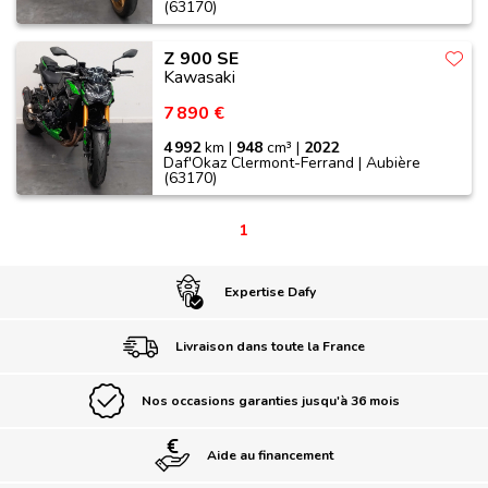
(63170)
Z 900 SE
Kawasaki
7 890 €
4 992
km |
948
cm³ |
2022
Daf'Okaz Clermont-Ferrand | Aubière
(63170)
1
Expertise Dafy
Livraison dans toute la France
Nos occasions garanties jusqu'à 36 mois
Aide au financement