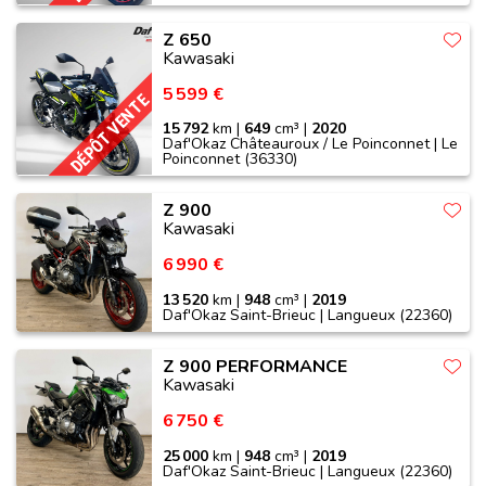
Z 650
Kawasaki
5 599 €
DÉPÔT VENTE
15 792
km |
649
cm³ |
2020
Daf'Okaz Châteauroux / Le Poinconnet | Le
Poinconnet (36330)
Z 900
Kawasaki
6 990 €
13 520
km |
948
cm³ |
2019
Daf'Okaz Saint-Brieuc | Langueux (22360)
Z 900 PERFORMANCE
Kawasaki
6 750 €
25 000
km |
948
cm³ |
2019
Daf'Okaz Saint-Brieuc | Langueux (22360)