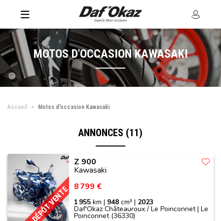
MOTOS D'OCCASION KAWASAKI
Accueil
Motos d'occasion Kawasaki
ANNONCES (11)
Z 900
Kawasaki
8 799 €
DÉPÔT VENTE
1 955
km |
948
cm³ |
2023
Daf'Okaz Châteauroux / Le Poinconnet | Le
Poinconnet (36330)