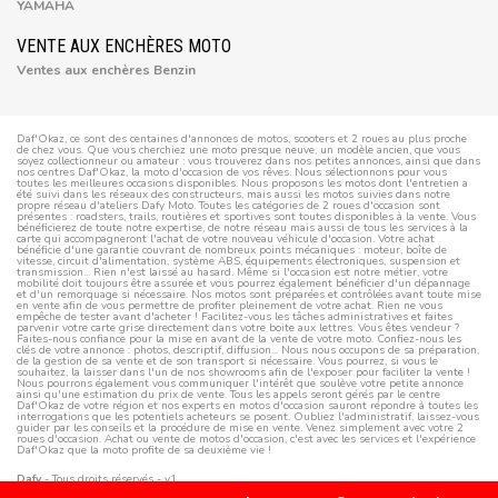
YAMAHA
VENTE AUX ENCHÈRES MOTO
Ventes aux enchères Benzin
Daf'Okaz, ce sont des centaines d'annonces de motos, scooters et 2 roues au plus proche
de chez vous. Que vous cherchiez une moto presque neuve, un modèle ancien, que vous
soyez collectionneur ou amateur : vous trouverez dans nos petites annonces, ainsi que dans
nos centres Daf'Okaz, la moto d'occasion de vos rêves. Nous sélectionnons pour vous
toutes les meilleures occasions disponibles. Nous proposons les motos dont l'entretien a
été suivi dans les réseaux des constructeurs, mais aussi les motos suivies dans notre
propre réseau d'ateliers Dafy Moto. Toutes les catégories de 2 roues d'occasion sont
présentes : roadsters, trails, routières et sportives sont toutes disponibles à la vente. Vous
bénéficierez de toute notre expertise, de notre réseau mais aussi de tous les services à la
carte qui accompagneront l'achat de votre nouveau véhicule d'occasion. Votre achat
bénéficie d'une garantie couvrant de nombreux points mécaniques : moteur, boîte de
vitesse, circuit d'alimentation, système ABS, équipements électroniques, suspension et
transmission... Rien n'est laissé au hasard. Même si l'occasion est notre métier, votre
mobilité doit toujours être assurée et vous pourrez également bénéficier d'un dépannage
et d'un remorquage si nécessaire. Nos motos sont préparées et contrôlées avant toute mise
en vente afin de vous permettre de profiter pleinement de votre achat. Rien ne vous
empêche de tester avant d'acheter ! Facilitez-vous les tâches administratives et faites
parvenir votre carte grise directement dans votre boite aux lettres. Vous êtes vendeur ?
Faites-nous confiance pour la mise en avant de la vente de votre moto. Confiez-nous les
clés de votre annonce : photos, descriptif, diffusion... Nous nous occupons de sa préparation,
de la gestion de sa vente et de son transport si nécessaire. Vous pourrez, si vous le
souhaitez, la laisser dans l'un de nos showrooms afin de l'exposer pour faciliter la vente !
Nous pourrons également vous communiquer l'intérêt que soulève votre petite annonce
ainsi qu'une estimation du prix de vente. Tous les appels seront gérés par le centre
Daf'Okaz de votre région et nos experts en motos d'occasion sauront répondre à toutes les
interrogations que les potentiels acheteurs se posent. Oubliez l'administratif, laissez-vous
guider par les conseils et la procédure de mise en vente. Venez simplement avec votre 2
roues d'occasion. Achat ou vente de motos d'occasion, c'est avec les services et l'expérience
Daf'Okaz que la moto profite de sa deuxième vie !
Dafy
- Tous droits réservés - v1