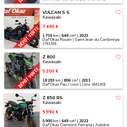
VULCAN S S
Kawasaki
7 490 €
DÉPÔT VENTE
1 736
km |
649
cm³ |
2023
Daf'Okaz Rouen | Saint Jean du Cardonnay
(76150)
Z 800
Kawasaki
DÉPÔT VENTE
5 200 €
18 203
km |
806
cm³ |
2013
Daf'Okaz Pau / Lons | Lons (64140)
Z 650 RS
Kawasaki
5 990 €
5 900
km |
649
cm³ |
2022
Daf'Okaz Clermont-Ferrand | Aubière