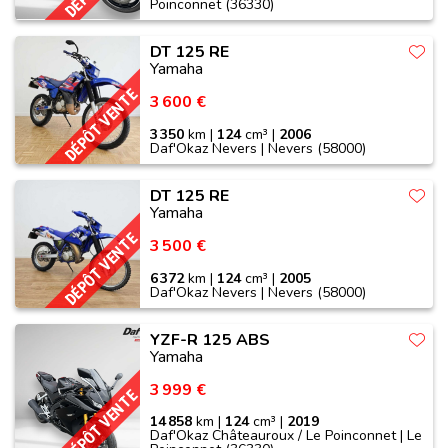
Poinconnet (36330)
DT 125 RE
Yamaha
DÉPÔT VENTE
3 600 €
3 350
km |
124
cm³ |
2006
Daf'Okaz Nevers | Nevers (58000)
DT 125 RE
Yamaha
DÉPÔT VENTE
3 500 €
6 372
km |
124
cm³ |
2005
Daf'Okaz Nevers | Nevers (58000)
YZF-R 125 ABS
Yamaha
3 999 €
DÉPÔT VENTE
14 858
km |
124
cm³ |
2019
Daf'Okaz Châteauroux / Le Poinconnet | Le