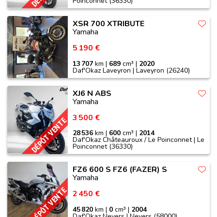
Poinconnet (36330)
XSR 700 XTRIBUTE
Yamaha
5 190 €
13 707
km |
689
cm³ |
2020
Daf'Okaz Laveyron | Laveyron (26240)
XJ6 N ABS
Yamaha
3 500 €
DÉPÔT VENTE
28 536
km |
600
cm³ |
2014
Daf'Okaz Châteauroux / Le Poinconnet | Le
Poinconnet (36330)
FZ6 600 S FZ6 (FAZER) S
Yamaha
DÉPÔT VENTE
2 450 €
45 820
km |
0
cm³ |
2004
Daf'Okaz Nevers | Nevers (58000)