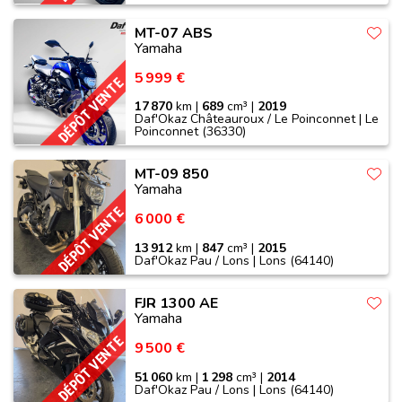
MT-07 ABS
Yamaha
5 999 €
DÉPÔT VENTE
17 870
km |
689
cm³ |
2019
Daf'Okaz Châteauroux / Le Poinconnet | Le
Poinconnet (36330)
MT-09 850
Yamaha
DÉPÔT VENTE
6 000 €
13 912
km |
847
cm³ |
2015
Daf'Okaz Pau / Lons | Lons (64140)
FJR 1300 AE
Yamaha
DÉPÔT VENTE
9 500 €
51 060
km |
1 298
cm³ |
2014
Daf'Okaz Pau / Lons | Lons (64140)