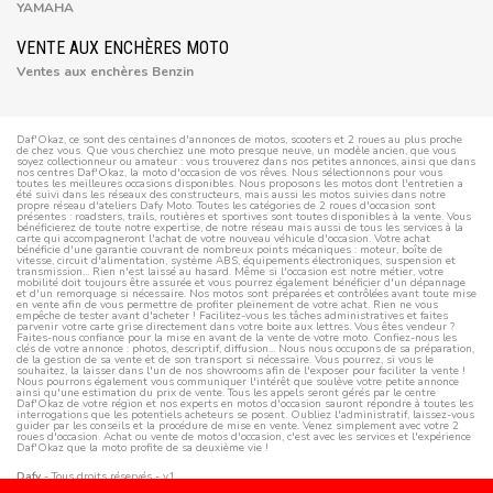
YAMAHA
VENTE AUX ENCHÈRES MOTO
Ventes aux enchères Benzin
Daf'Okaz, ce sont des centaines d'annonces de motos, scooters et 2 roues au plus proche
de chez vous. Que vous cherchiez une moto presque neuve, un modèle ancien, que vous
soyez collectionneur ou amateur : vous trouverez dans nos petites annonces, ainsi que dans
nos centres Daf'Okaz, la moto d'occasion de vos rêves. Nous sélectionnons pour vous
toutes les meilleures occasions disponibles. Nous proposons les motos dont l'entretien a
été suivi dans les réseaux des constructeurs, mais aussi les motos suivies dans notre
propre réseau d'ateliers Dafy Moto. Toutes les catégories de 2 roues d'occasion sont
présentes : roadsters, trails, routières et sportives sont toutes disponibles à la vente. Vous
bénéficierez de toute notre expertise, de notre réseau mais aussi de tous les services à la
carte qui accompagneront l'achat de votre nouveau véhicule d'occasion. Votre achat
bénéficie d'une garantie couvrant de nombreux points mécaniques : moteur, boîte de
vitesse, circuit d'alimentation, système ABS, équipements électroniques, suspension et
transmission... Rien n'est laissé au hasard. Même si l'occasion est notre métier, votre
mobilité doit toujours être assurée et vous pourrez également bénéficier d'un dépannage
et d'un remorquage si nécessaire. Nos motos sont préparées et contrôlées avant toute mise
en vente afin de vous permettre de profiter pleinement de votre achat. Rien ne vous
empêche de tester avant d'acheter ! Facilitez-vous les tâches administratives et faites
parvenir votre carte grise directement dans votre boite aux lettres. Vous êtes vendeur ?
Faites-nous confiance pour la mise en avant de la vente de votre moto. Confiez-nous les
clés de votre annonce : photos, descriptif, diffusion... Nous nous occupons de sa préparation,
de la gestion de sa vente et de son transport si nécessaire. Vous pourrez, si vous le
souhaitez, la laisser dans l'un de nos showrooms afin de l'exposer pour faciliter la vente !
Nous pourrons également vous communiquer l'intérêt que soulève votre petite annonce
ainsi qu'une estimation du prix de vente. Tous les appels seront gérés par le centre
Daf'Okaz de votre région et nos experts en motos d'occasion sauront répondre à toutes les
interrogations que les potentiels acheteurs se posent. Oubliez l'administratif, laissez-vous
guider par les conseils et la procédure de mise en vente. Venez simplement avec votre 2
roues d'occasion. Achat ou vente de motos d'occasion, c'est avec les services et l'expérience
Daf'Okaz que la moto profite de sa deuxième vie !
Dafy
- Tous droits réservés - v1