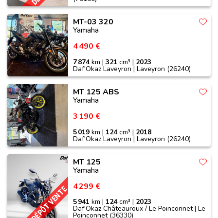
MT-03 320
Yamaha
4 490 €
7 874
km |
321
cm³ |
2023
Daf'Okaz Laveyron | Laveyron (26240)
MT 125 ABS
Yamaha
3 190 €
5 019
km |
124
cm³ |
2018
Daf'Okaz Laveyron | Laveyron (26240)
MT 125
Yamaha
4 299 €
DÉPÔT VENTE
5 941
km |
124
cm³ |
2023
Daf'Okaz Châteauroux / Le Poinconnet | Le
Poinconnet (36330)