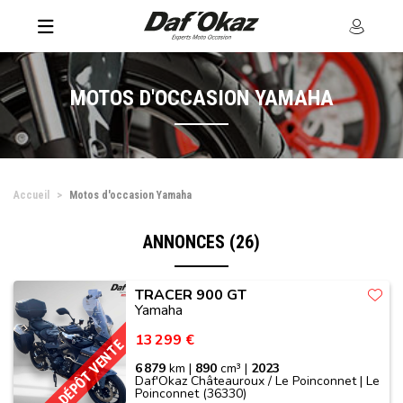
MOTOS D'OCCASION YAMAHA
Accueil
Motos d'occasion Yamaha
ANNONCES (26)
TRACER 900 GT
Yamaha
13 299 €
DÉPÔT VENTE
6 879
km |
890
cm³ |
2023
Daf'Okaz Châteauroux / Le Poinconnet | Le
Poinconnet (36330)