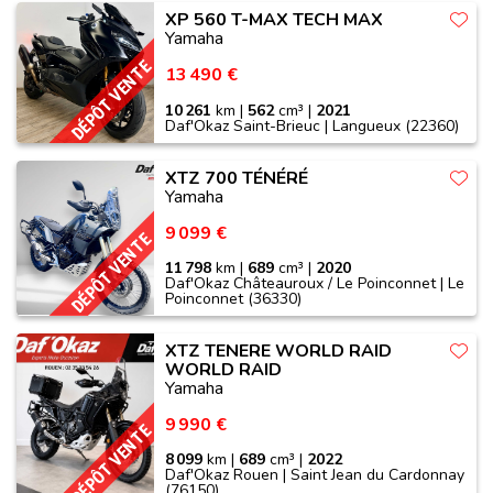
XP 560 T-MAX TECH MAX
Yamaha
DÉPÔT VENTE
13 490 €
10 261
km |
562
cm³ |
2021
Daf'Okaz Saint-Brieuc | Langueux (22360)
XTZ 700 TÉNÉRÉ
Yamaha
9 099 €
DÉPÔT VENTE
11 798
km |
689
cm³ |
2020
Daf'Okaz Châteauroux / Le Poinconnet | Le
Poinconnet (36330)
XTZ TENERE WORLD RAID
WORLD RAID
Yamaha
9 990 €
DÉPÔT VENTE
8 099
km |
689
cm³ |
2022
Daf'Okaz Rouen | Saint Jean du Cardonnay
(76150)