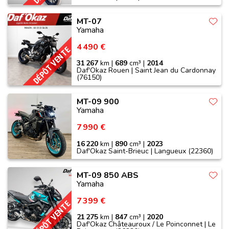
MT-07
Yamaha
4 490 €
DÉPÔT VENTE
31 267
km |
689
cm³ |
2014
Daf'Okaz Rouen | Saint Jean du Cardonnay
(76150)
MT-09 900
Yamaha
7 990 €
16 220
km |
890
cm³ |
2023
Daf'Okaz Saint-Brieuc | Langueux (22360)
MT-09 850 ABS
Yamaha
7 399 €
DÉPÔT VENTE
21 275
km |
847
cm³ |
2020
Daf'Okaz Châteauroux / Le Poinconnet | Le