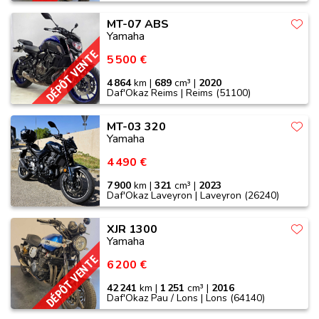
MT-07 ABS
Yamaha
DÉPÔT VENTE
5 500 €
4 864
km |
689
cm³ |
2020
Daf'Okaz Reims | Reims (51100)
MT-03 320
Yamaha
4 490 €
7 900
km |
321
cm³ |
2023
Daf'Okaz Laveyron | Laveyron (26240)
XJR 1300
Yamaha
DÉPÔT VENTE
6 200 €
42 241
km |
1 251
cm³ |
2016
Daf'Okaz Pau / Lons | Lons (64140)