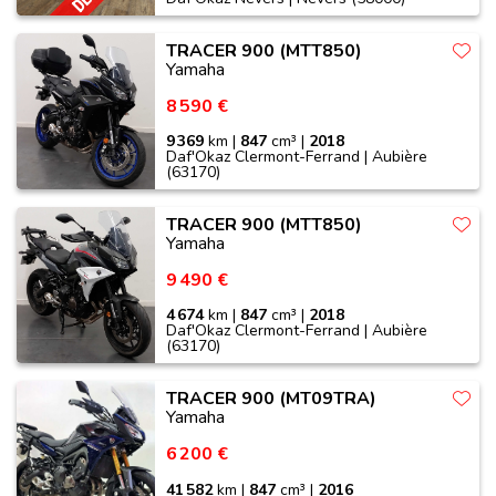
TRACER 900 (MTT850)
Yamaha
8 590 €
9 369
km |
847
cm³ |
2018
Daf'Okaz Clermont-Ferrand | Aubière
(63170)
TRACER 900 (MTT850)
Yamaha
9 490 €
4 674
km |
847
cm³ |
2018
Daf'Okaz Clermont-Ferrand | Aubière
(63170)
TRACER 900 (MT09TRA)
Yamaha
6 200 €
41 582
km |
847
cm³ |
2016