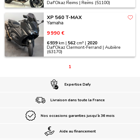
Daf'Okaz Reims | Reims (51100)
XP 560 T-MAX
Yamaha
9 990 €
6 939
km |
562
cm³ |
2020
Daf'Okaz Clermont-Ferrand | Aubière
(63170)
1
Expertise Dafy
Livraison dans toute la France
Nos occasions garanties jusqu'à 36 mois
Aide au financement