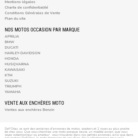
Mentions légales
Charte de confidentialité
Conditions Générales de Vente
Plan du site
NOS MOTOS OCCASION PAR MARQUE
APRILIA
BMW
DUCATI
HARLEY-DAVIDSON
HONDA
HUSQVARNA
KAWASAKI
KTM
SUZUKI
TRIUMPH
YAMAHA
VENTE AUX ENCHÈRES MOTO
Ventes aux enchères Benzin
Daf'Okaz, ce sont des centaines d'annonces de motos, scooters et 2 roues au plus proche
de chez vous. Que vous cherchiez une moto presque neuve, un modèle ancien, que vous
soyez collectionneur ou amateur : vous trouverez dans nos petites annonces, ainsi que dans
nos centres Daf'Okaz, la moto d'occasion de vos rêves. Nous sélectionnons pour vous