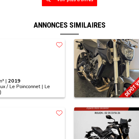
ANNONCES SIMILAIRES
DÉPÔT 
³ |
2019
ux / Le Poinconnet | Le
)