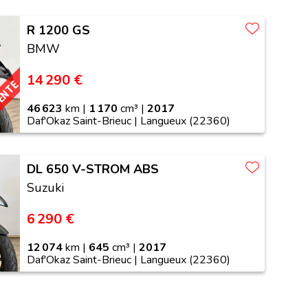
R 1200 GS
BMW
14 290 €
VENTE
46 623
km |
1 170
cm³ |
2017
Daf'Okaz Saint-Brieuc | Langueux (22360)
DL 650 V-STROM ABS
Suzuki
6 290 €
12 074
km |
645
cm³ |
2017
Daf'Okaz Saint-Brieuc | Langueux (22360)