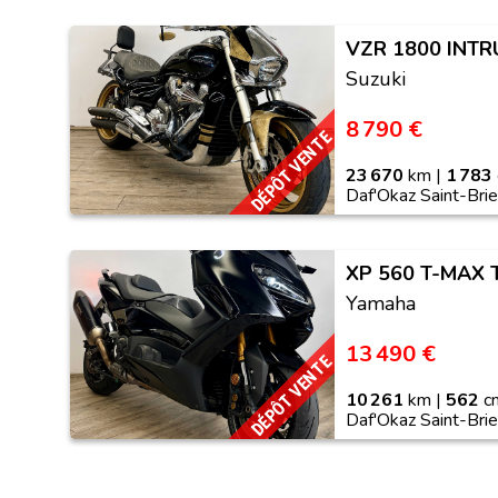
VZR 1800 INTR
Suzuki
8 790 €
DÉPÔT VENTE
23 670
km |
1 783
Daf'Okaz Saint-Bri
XP 560 T-MAX 
Yamaha
13 490 €
DÉPÔT VENTE
10 261
km |
562
cm
Daf'Okaz Saint-Bri