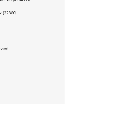
x (22360)
 vent