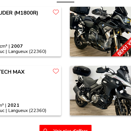
UDER (M1800R)
DÉPÔT 
cm³ |
2007
euc | Langueux (22360)
TECH MAX
³ |
2021
euc | Langueux (22360)
Voir plus d'offres