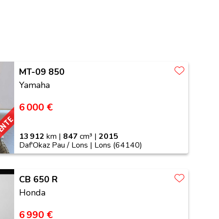
MT-09 850
Yamaha
6 000 €
VENTE
13 912
km |
847
cm³ |
2015
Daf'Okaz Pau / Lons | Lons (64140)
CB 650 R
Honda
6 990 €