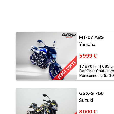
MT-07 ABS
Yamaha
5 999 €
DÉPÔT VENTE
17 870
km |
689
cm
Daf'Okaz Châteauro
Poinconnet (36330
GSX-S 750
Suzuki
8 000 €