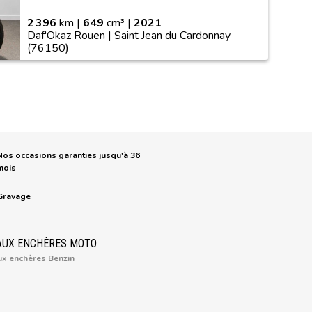
2 396
km |
649
cm³ |
2021
Daf'Okaz Rouen | Saint Jean du Cardonnay
(76150)
Nos occasions garanties jusqu'à 36
mois
Gravage
AUX ENCHÈRES MOTO
ux enchères Benzin