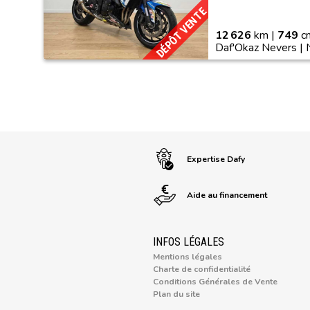
DÉPÔT VENTE
12 626
km |
749
cm
Daf'Okaz Nevers |
Expertise Dafy
Aide au financement
INFOS LÉGALES
Mentions légales
Charte de confidentialité
Conditions Générales de Vente
Plan du site