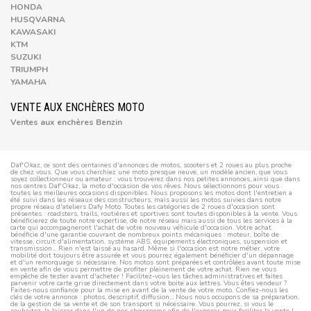
HONDA
HUSQVARNA
KAWASAKI
KTM
SUZUKI
TRIUMPH
YAMAHA
VENTE AUX ENCHÈRES MOTO
Ventes aux enchères Benzin
Daf'Okaz, ce sont des centaines d'annonces de motos, scooters et 2 roues au plus proche
de chez vous. Que vous cherchiez une moto presque neuve, un modèle ancien, que vous
soyez collectionneur ou amateur : vous trouverez dans nos petites annonces, ainsi que dans
nos centres Daf'Okaz, la moto d'occasion de vos rêves. Nous sélectionnons pour vous
toutes les meilleures occasions disponibles. Nous proposons les motos dont l'entretien a
été suivi dans les réseaux des constructeurs, mais aussi les motos suivies dans notre
propre réseau d'ateliers Dafy Moto. Toutes les catégories de 2 roues d'occasion sont
présentes : roadsters, trails, routières et sportives sont toutes disponibles à la vente. Vous
bénéficierez de toute notre expertise, de notre réseau mais aussi de tous les services à la
carte qui accompagneront l'achat de votre nouveau véhicule d'occasion. Votre achat
bénéficie d'une garantie couvrant de nombreux points mécaniques : moteur, boîte de
vitesse, circuit d'alimentation, système ABS, équipements électroniques, suspension et
transmission... Rien n'est laissé au hasard. Même si l'occasion est notre métier, votre
mobilité doit toujours être assurée et vous pourrez également bénéficier d'un dépannage
et d'un remorquage si nécessaire. Nos motos sont préparées et contrôlées avant toute mise
en vente afin de vous permettre de profiter pleinement de votre achat. Rien ne vous
empêche de tester avant d'acheter ! Facilitez-vous les tâches administratives et faites
parvenir votre carte grise directement dans votre boite aux lettres. Vous êtes vendeur ?
Faites-nous confiance pour la mise en avant de la vente de votre moto. Confiez-nous les
clés de votre annonce : photos, descriptif, diffusion... Nous nous occupons de sa préparation,
de la gestion de sa vente et de son transport si nécessaire. Vous pourrez, si vous le
souhaitez, la laisser dans l'un de nos showrooms afin de l'exposer pour faciliter la vente !