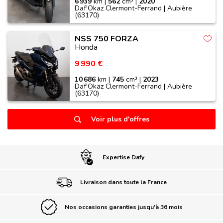
6 939
km |
562
cm³ |
2020
Daf'Okaz Clermont-Ferrand | Aubière
(63170)
NSS 750 FORZA
Honda
9 990 €
10 686
km |
745
cm³ |
2023
Daf'Okaz Clermont-Ferrand | Aubière
(63170)
Voir plus d'offres
Expertise Dafy
Livraison dans toute la France
Nos occasions garanties jusqu'à 36 mois