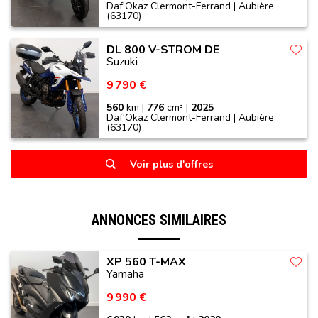
Daf'Okaz Clermont-Ferrand | Aubière
(63170)
DL 800 V-STROM DE
Suzuki
9 790 €
560
km |
776
cm³ |
2025
Daf'Okaz Clermont-Ferrand | Aubière
(63170)
Voir plus d'offres
ANNONCES SIMILAIRES
XP 560 T-MAX
Yamaha
9 990 €