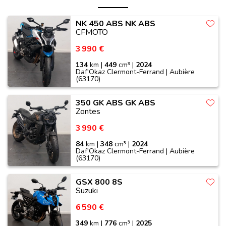
NK 450 ABS NK ABS
CFMOTO
3 990 €
134
km |
449
cm³ |
2024
Daf'Okaz Clermont-Ferrand | Aubière
(63170)
350 GK ABS GK ABS
Zontes
3 990 €
84
km |
348
cm³ |
2024
Daf'Okaz Clermont-Ferrand | Aubière
(63170)
GSX 800 8S
Suzuki
6 590 €
349
km |
776
cm³ |
2025