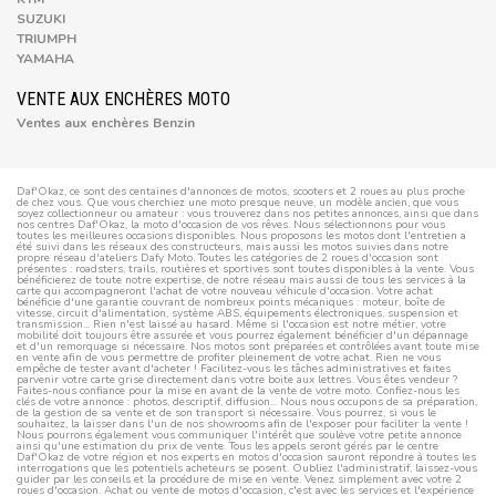
SUZUKI
TRIUMPH
YAMAHA
VENTE AUX ENCHÈRES MOTO
Ventes aux enchères Benzin
Daf'Okaz, ce sont des centaines d'annonces de motos, scooters et 2 roues au plus proche
de chez vous. Que vous cherchiez une moto presque neuve, un modèle ancien, que vous
soyez collectionneur ou amateur : vous trouverez dans nos petites annonces, ainsi que dans
nos centres Daf'Okaz, la moto d'occasion de vos rêves. Nous sélectionnons pour vous
toutes les meilleures occasions disponibles. Nous proposons les motos dont l'entretien a
été suivi dans les réseaux des constructeurs, mais aussi les motos suivies dans notre
propre réseau d'ateliers Dafy Moto. Toutes les catégories de 2 roues d'occasion sont
présentes : roadsters, trails, routières et sportives sont toutes disponibles à la vente. Vous
bénéficierez de toute notre expertise, de notre réseau mais aussi de tous les services à la
carte qui accompagneront l'achat de votre nouveau véhicule d'occasion. Votre achat
bénéficie d'une garantie couvrant de nombreux points mécaniques : moteur, boîte de
vitesse, circuit d'alimentation, système ABS, équipements électroniques, suspension et
transmission... Rien n'est laissé au hasard. Même si l'occasion est notre métier, votre
mobilité doit toujours être assurée et vous pourrez également bénéficier d'un dépannage
et d'un remorquage si nécessaire. Nos motos sont préparées et contrôlées avant toute mise
en vente afin de vous permettre de profiter pleinement de votre achat. Rien ne vous
empêche de tester avant d'acheter ! Facilitez-vous les tâches administratives et faites
parvenir votre carte grise directement dans votre boite aux lettres. Vous êtes vendeur ?
Faites-nous confiance pour la mise en avant de la vente de votre moto. Confiez-nous les
clés de votre annonce : photos, descriptif, diffusion... Nous nous occupons de sa préparation,
de la gestion de sa vente et de son transport si nécessaire. Vous pourrez, si vous le
souhaitez, la laisser dans l'un de nos showrooms afin de l'exposer pour faciliter la vente !
Nous pourrons également vous communiquer l'intérêt que soulève votre petite annonce
ainsi qu'une estimation du prix de vente. Tous les appels seront gérés par le centre
Daf'Okaz de votre région et nos experts en motos d'occasion sauront répondre à toutes les
interrogations que les potentiels acheteurs se posent. Oubliez l'administratif, laissez-vous
guider par les conseils et la procédure de mise en vente. Venez simplement avec votre 2
roues d'occasion. Achat ou vente de motos d'occasion, c'est avec les services et l'expérience