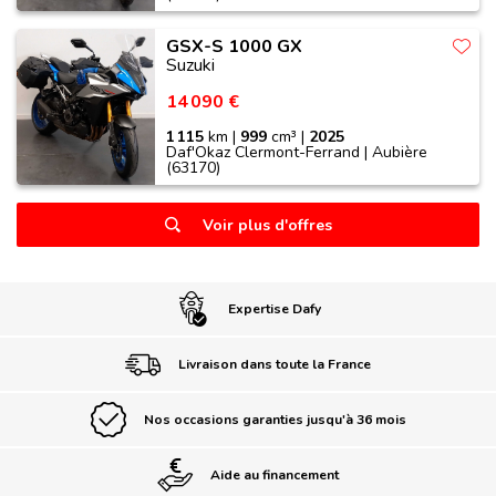
GSX-S 1000 GX
Suzuki
14 090 €
1 115
km |
999
cm³ |
2025
Daf'Okaz Clermont-Ferrand | Aubière
(63170)
Voir plus d'offres
Expertise Dafy
Livraison dans toute la France
Nos occasions garanties jusqu'à 36 mois
Aide au financement