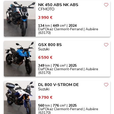
NK 450 ABS NK ABS
CFMOTO
3 990 €
134
km |
449
cm³ |
2024
Daf'Okaz Clermont-Ferrand | Aubière
(63170)
GSX 800 8S
Suzuki
6 590 €
349
km |
776
cm³ |
2025
Daf'Okaz Clermont-Ferrand | Aubière
(63170)
DL 800 V-STROM DE
Suzuki
9 790 €
560
km |
776
cm³ |
2025
Daf'Okaz Clermont-Ferrand | Aubière
(63170)