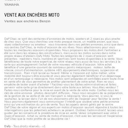
YAMAHA
VENTE AUX ENCHÈRES MOTO
Ventes aux enchères Benzin
Daf'Okaz, ce sont des centaines d'annonces de motos, scooters et 2 roues au plus proche
de chez vous. Que vous cherchiez une moto presque neuve, un modèle ancien, que vous
soyez collectionneur ou amateur : vous trouverez dans nos petites annonces, ainsi que dans
nos centres Daf'Okaz, la moto d'occasion de vos rêves. Nous sélectionnons pour vous
toutes les meilleures occasions disponibles. Nous proposons les motos dont l'entretien a
été suivi dans les réseaux des constructeurs, mais aussi les motos suivies dans notre
propre réseau d'ateliers Dafy Moto. Toutes les catégories de 2 roues d'occasion sont
présentes : roadsters, trails, routières et sportives sont toutes disponibles à la vente. Vous
bénéficierez de toute notre expertise, de notre réseau mais aussi de tous les services à la
carte qui accompagneront l'achat de votre nouveau véhicule d'occasion. Votre achat
bénéficie d'une garantie couvrant de nombreux points mécaniques : moteur, boîte de
vitesse, circuit d'alimentation, système ABS, équipements électroniques, suspension et
transmission... Rien n'est laissé au hasard. Même si l'occasion est notre métier, votre
mobilité doit toujours être assurée et vous pourrez également bénéficier d'un dépannage
et d'un remorquage si nécessaire. Nos motos sont préparées et contrôlées avant toute mise
en vente afin de vous permettre de profiter pleinement de votre achat. Rien ne vous
empêche de tester avant d'acheter ! Facilitez-vous les tâches administratives et faites
parvenir votre carte grise directement dans votre boite aux lettres. Vous êtes vendeur ?
Faites-nous confiance pour la mise en avant de la vente de votre moto. Confiez-nous les
clés de votre annonce : photos, descriptif, diffusion... Nous nous occupons de sa préparation,
de la gestion de sa vente et de son transport si nécessaire. Vous pourrez, si vous le
souhaitez, la laisser dans l'un de nos showrooms afin de l'exposer pour faciliter la vente !
Nous pourrons également vous communiquer l'intérêt que soulève votre petite annonce
ainsi qu'une estimation du prix de vente. Tous les appels seront gérés par le centre
Daf'Okaz de votre région et nos experts en motos d'occasion sauront répondre à toutes les
interrogations que les potentiels acheteurs se posent. Oubliez l'administratif, laissez-vous
guider par les conseils et la procédure de mise en vente. Venez simplement avec votre 2
roues d'occasion. Achat ou vente de motos d'occasion, c'est avec les services et l'expérience
Daf'Okaz que la moto profite de sa deuxième vie !
Dafy
- Tous droits réservés - v1