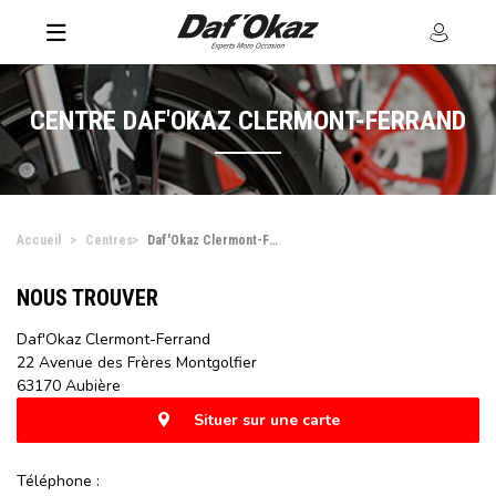
CENTRE DAF'OKAZ CLERMONT-FERRAND
Accueil
Centres
Daf'Okaz Clermont-Ferrand
NOUS TROUVER
Daf'Okaz Clermont-Ferrand
22 Avenue des Frères Montgolfier
63170 Aubière
Situer sur une carte
Téléphone :