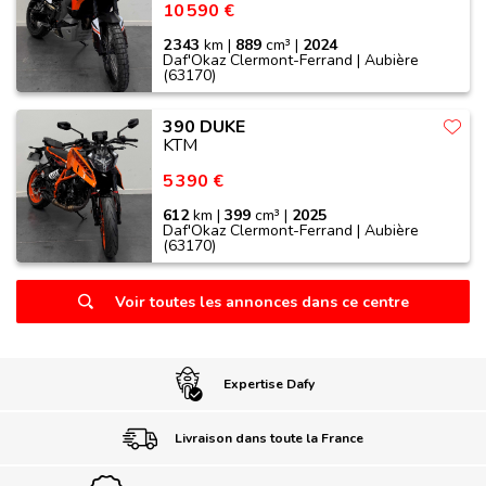
10 590 €
2 343
km |
889
cm³ |
2024
Daf'Okaz Clermont-Ferrand | Aubière
(63170)
390 DUKE
KTM
5 390 €
612
km |
399
cm³ |
2025
Daf'Okaz Clermont-Ferrand | Aubière
(63170)
Voir toutes les annonces dans ce centre
Expertise Dafy
Livraison dans toute la France