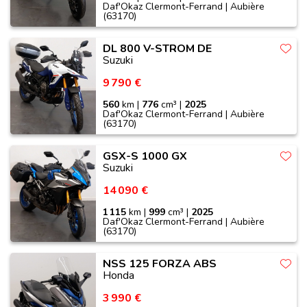
Daf'Okaz Clermont-Ferrand | Aubière
(63170)
DL 800 V-STROM DE
Suzuki
9 790 €
560
km |
776
cm³ |
2025
Daf'Okaz Clermont-Ferrand | Aubière
(63170)
GSX-S 1000 GX
Suzuki
14 090 €
1 115
km |
999
cm³ |
2025
Daf'Okaz Clermont-Ferrand | Aubière
(63170)
NSS 125 FORZA ABS
Honda
3 990 €