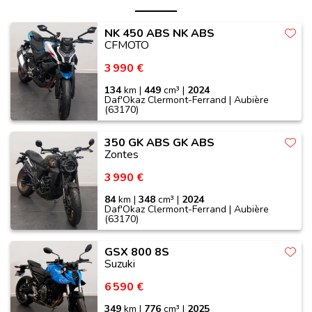
NK 450 ABS NK ABS
CFMOTO
3 990 €
134
km |
449
cm³ |
2024
Daf'Okaz Clermont-Ferrand | Aubière
(63170)
350 GK ABS GK ABS
Zontes
3 990 €
84
km |
348
cm³ |
2024
Daf'Okaz Clermont-Ferrand | Aubière
(63170)
GSX 800 8S
Suzuki
6 590 €
349
km |
776
cm³ |
2025