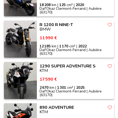
18 208
km |
125
cm³ |
2020
Daf'Okaz Clermont-Ferrand | Aubière
(63170)
R 1200 R NINE-T
BMW
11 990 €
12 185
km |
1 170
cm³ |
2022
Daf'Okaz Clermont-Ferrand | Aubière
(63170)
1290 SUPER ADVENTURE S
KTM
17 590 €
2 670
km |
1 301
cm³ |
2025
Daf'Okaz Clermont-Ferrand | Aubière
(63170)
890 ADVENTURE
KTM