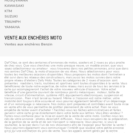
HUSQVARNA
KAWASAKI
KTM
SUZUKI
TRIUMPH
YAMAHA
VENTE AUX ENCHÈRES MOTO
Ventes aux enchères Benzin
Daf'Okaz, ce sont des centaines d'annonces de motos, scooters et 2 roues au plus proche
de chez vous. Que vous cherchiez une moto presque neuve, un modèle ancien, que vous
soyez collectionneur ou amateur : vous trouverez dans nos petites annonces, ainsi que dans
nos centres Daf'Okaz, la moto d'occasion de vos rêves. Nous sélectionnons pour vous
toutes les meilleures occasions disponibles. Nous proposons les motos dont l'entretien a
été suivi dans les réseaux des constructeurs, mais aussi les motos suivies dans notre
propre réseau d'ateliers Dafy Moto. Toutes les catégories de 2 roues d'occasion sont
présentes : roadsters, trails, routières et sportives sont toutes disponibles à la vente. Vous
bénéficierez de toute notre expertise, de notre réseau mais aussi de tous les services à la
carte qui accompagneront l'achat de votre nouveau véhicule d'occasion. Votre achat
bénéficie d'une garantie couvrant de nombreux points mécaniques : moteur, boîte de
vitesse, circuit d'alimentation, système ABS, équipements électroniques, suspension et
transmission... Rien n'est laissé au hasard. Même si l'occasion est notre métier, votre
mobilité doit toujours être assurée et vous pourrez également bénéficier d'un dépannage
et d'un remorquage si nécessaire. Nos motos sont préparées et contrôlées avant toute mise
en vente afin de vous permettre de profiter pleinement de votre achat. Rien ne vous
empêche de tester avant d'acheter ! Facilitez-vous les tâches administratives et faites
parvenir votre carte grise directement dans votre boite aux lettres. Vous êtes vendeur ?
Faites-nous confiance pour la mise en avant de la vente de votre moto. Confiez-nous les
clés de votre annonce : photos, descriptif, diffusion... Nous nous occupons de sa préparation,
de la gestion de sa vente et de son transport si nécessaire. Vous pourrez, si vous le
souhaitez, la laisser dans l'un de nos showrooms afin de l'exposer pour faciliter la vente !
Nous pourrons également vous communiquer l'intérêt que soulève votre petite annonce
ainsi qu'une estimation du prix de vente. Tous les appels seront gérés par le centre