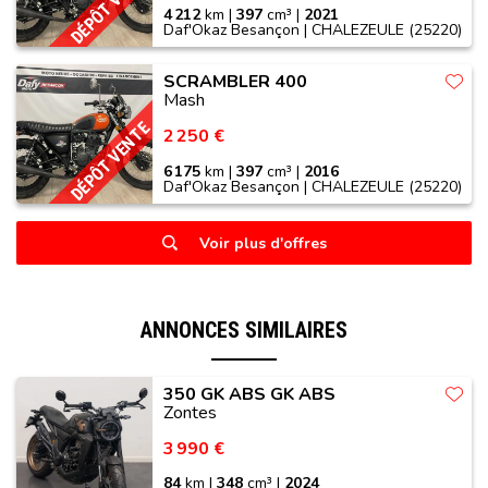
DÉPÔT VENTE
4 212
km |
397
cm³ |
2021
Daf'Okaz Besançon | CHALEZEULE (25220)
SCRAMBLER 400
Mash
DÉPÔT VENTE
2 250 €
6 175
km |
397
cm³ |
2016
Daf'Okaz Besançon | CHALEZEULE (25220)
Voir plus d'offres
ANNONCES SIMILAIRES
350 GK ABS GK ABS
Zontes
3 990 €
84
km |
348
cm³ |
2024