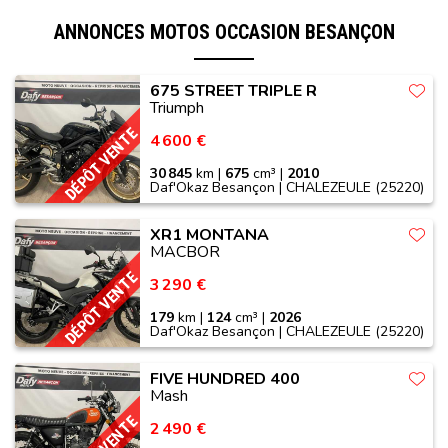
ANNONCES MOTOS OCCASION BESANÇON
675 STREET TRIPLE R
Triumph
DÉPÔT VENTE
4 600 €
30 845
km |
675
cm³ |
2010
Daf'Okaz Besançon | CHALEZEULE (25220)
XR1 MONTANA
MACBOR
DÉPÔT VENTE
3 290 €
179
km |
124
cm³ |
2026
Daf'Okaz Besançon | CHALEZEULE (25220)
FIVE HUNDRED 400
Mash
2 490 €