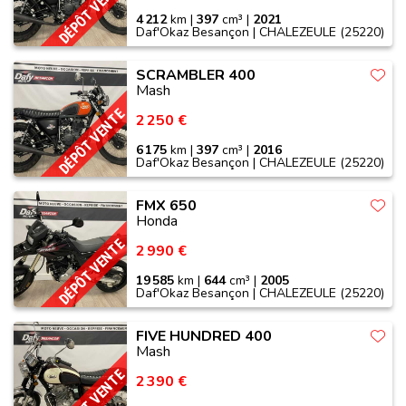
DÉPÔT VENTE
4 212
km |
397
cm³ |
2021
Daf'Okaz Besançon | CHALEZEULE (25220)
SCRAMBLER 400
Mash
DÉPÔT VENTE
2 250 €
6 175
km |
397
cm³ |
2016
Daf'Okaz Besançon | CHALEZEULE (25220)
FMX 650
Honda
DÉPÔT VENTE
2 990 €
19 585
km |
644
cm³ |
2005
Daf'Okaz Besançon | CHALEZEULE (25220)
FIVE HUNDRED 400
Mash
DÉPÔT VENTE
2 390 €