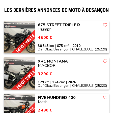
LES DERNIÈRES ANNONCES DE MOTO À BESANÇON
675 STREET TRIPLE R
Triumph
DÉPÔT VENTE
4 600 €
30 845
km |
675
cm³ |
2010
Daf'Okaz Besançon | CHALEZEULE (25220)
XR1 MONTANA
MACBOR
DÉPÔT VENTE
3 290 €
179
km |
124
cm³ |
2026
Daf'Okaz Besançon | CHALEZEULE (25220)
FIVE HUNDRED 400
Mash
2 490 €