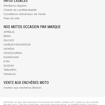
INFOS LÉGALES
Mentions légales
Charte de confidentialité
Conditions Générales de Vente
Plan du site
NOS MOTOS OCCASION PAR MARQUE
APRILIA
BMW
DUCATI
HARLEY-DAVIDSON
HONDA
HUSQVARNA
KAWASAKI
KTM
SUZUKI
TRIUMPH
YAMAHA
VENTE AUX ENCHÈRES MOTO
Ventes aux enchères Benzin
Daf'Okaz, ce sont des centaines d'annonces de motos, scooters et 2 roues au plus proche
de chez vous. Que vous cherchiez une moto presque neuve, un modèle ancien, que vous