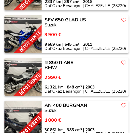
2 337
km |
397
cm³ |
2018
Daf'Okaz Besançon | CHALEZEULE (25220)
SFV 650 GLADIUS
Suzuki
DÉPÔT VENTE
3 900 €
9 689
km |
645
cm³ |
2011
Daf'Okaz Besançon | CHALEZEULE (25220)
R 850 R ABS
BMW
DÉPÔT VENTE
2 990 €
61 321
km |
848
cm³ |
2003
Daf'Okaz Besançon | CHALEZEULE (25220)
AN 400 BURGMAN
Suzuki
DÉPÔT VENTE
1 800 €
30 861
km |
385
cm³ |
2003