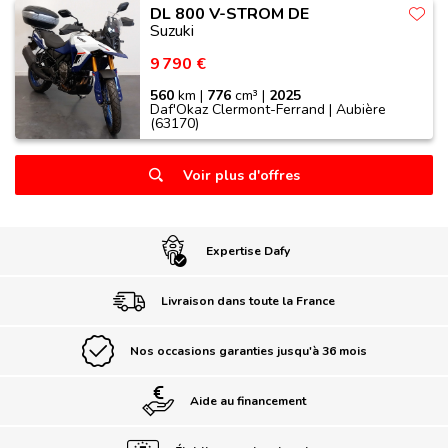
DL 800 V-STROM DE
Suzuki
9 790 €
560
km |
776
cm³ |
2025
Daf'Okaz Clermont-Ferrand | Aubière
(63170)
Voir plus d'offres
Expertise Dafy
Livraison dans toute la France
Nos occasions garanties jusqu'à 36 mois
Aide au financement