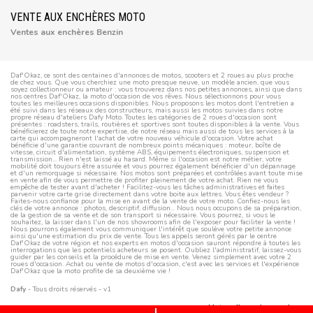
VENTE AUX ENCHÈRES MOTO
Ventes aux enchères Benzin
Daf'Okaz, ce sont des centaines d'annonces de motos, scooters et 2 roues au plus proche
de chez vous. Que vous cherchiez une moto presque neuve, un modèle ancien, que vous
soyez collectionneur ou amateur : vous trouverez dans nos petites annonces, ainsi que dans
nos centres Daf'Okaz, la moto d'occasion de vos rêves. Nous sélectionnons pour vous
toutes les meilleures occasions disponibles. Nous proposons les motos dont l'entretien a
été suivi dans les réseaux des constructeurs, mais aussi les motos suivies dans notre
propre réseau d'ateliers Dafy Moto. Toutes les catégories de 2 roues d'occasion sont
présentes : roadsters, trails, routières et sportives sont toutes disponibles à la vente. Vous
bénéficierez de toute notre expertise, de notre réseau mais aussi de tous les services à la
carte qui accompagneront l'achat de votre nouveau véhicule d'occasion. Votre achat
bénéficie d'une garantie couvrant de nombreux points mécaniques : moteur, boîte de
vitesse, circuit d'alimentation, système ABS, équipements électroniques, suspension et
transmission... Rien n'est laissé au hasard. Même si l'occasion est notre métier, votre
mobilité doit toujours être assurée et vous pourrez également bénéficier d'un dépannage
et d'un remorquage si nécessaire. Nos motos sont préparées et contrôlées avant toute mise
en vente afin de vous permettre de profiter pleinement de votre achat. Rien ne vous
empêche de tester avant d'acheter ! Facilitez-vous les tâches administratives et faites
parvenir votre carte grise directement dans votre boite aux lettres. Vous êtes vendeur ?
Faites-nous confiance pour la mise en avant de la vente de votre moto. Confiez-nous les
clés de votre annonce : photos, descriptif, diffusion... Nous nous occupons de sa préparation,
de la gestion de sa vente et de son transport si nécessaire. Vous pourrez, si vous le
souhaitez, la laisser dans l'un de nos showrooms afin de l'exposer pour faciliter la vente !
Nous pourrons également vous communiquer l'intérêt que soulève votre petite annonce
ainsi qu'une estimation du prix de vente. Tous les appels seront gérés par le centre
Daf'Okaz de votre région et nos experts en motos d'occasion sauront répondre à toutes les
interrogations que les potentiels acheteurs se posent. Oubliez l'administratif, laissez-vous
guider par les conseils et la procédure de mise en vente. Venez simplement avec votre 2
roues d'occasion. Achat ou vente de motos d'occasion, c'est avec les services et l'expérience
Daf'Okaz que la moto profite de sa deuxième vie !
Dafy
- Tous droits réservés - v1
Motos d'occasion vendues