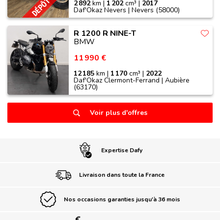
2 892
km |
1 202
cm³ |
2017
Daf'Okaz Nevers | Nevers (58000)
R 1200 R NINE-T
BMW
11 990 €
12 185
km |
1 170
cm³ |
2022
Daf'Okaz Clermont-Ferrand | Aubière
(63170)
Voir plus d'offres
Expertise Dafy
Livraison dans toute la France
Nos occasions garanties jusqu'à 36 mois