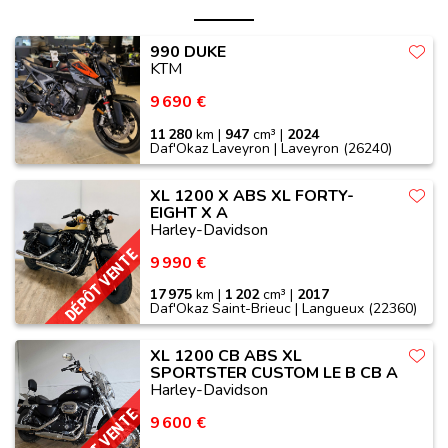
990 DUKE
KTM
9 690 €
11 280
km |
947
cm³ |
2024
Daf'Okaz Laveyron | Laveyron (26240)
XL 1200 X ABS XL FORTY-
EIGHT X A
Harley-Davidson
DÉPÔT VENTE
9 990 €
17 975
km |
1 202
cm³ |
2017
Daf'Okaz Saint-Brieuc | Langueux (22360)
XL 1200 CB ABS XL
SPORTSTER CUSTOM LE B CB A
Harley-Davidson
DÉPÔT VENTE
9 600 €