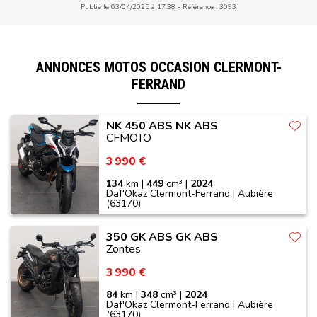
Publié le 03/04/2025 à 17:38
Référence : 3093
ANNONCES MOTOS OCCASION CLERMONT-
FERRAND
NK 450 ABS NK ABS
CFMOTO
3 990 €
134
km |
449
cm³ |
2024
Daf'Okaz Clermont-Ferrand | Aubière
(63170)
350 GK ABS GK ABS
Zontes
3 990 €
84
km |
348
cm³ |
2024
Daf'Okaz Clermont-Ferrand | Aubière
(63170)