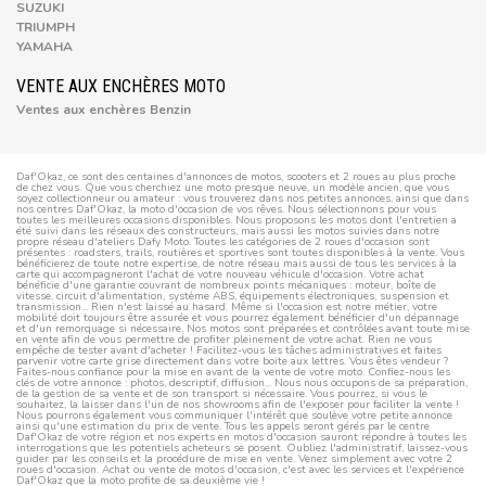
SUZUKI
TRIUMPH
YAMAHA
VENTE AUX ENCHÈRES MOTO
Ventes aux enchères Benzin
Daf'Okaz, ce sont des centaines d'annonces de motos, scooters et 2 roues au plus proche
de chez vous. Que vous cherchiez une moto presque neuve, un modèle ancien, que vous
soyez collectionneur ou amateur : vous trouverez dans nos petites annonces, ainsi que dans
nos centres Daf'Okaz, la moto d'occasion de vos rêves. Nous sélectionnons pour vous
toutes les meilleures occasions disponibles. Nous proposons les motos dont l'entretien a
été suivi dans les réseaux des constructeurs, mais aussi les motos suivies dans notre
propre réseau d'ateliers Dafy Moto. Toutes les catégories de 2 roues d'occasion sont
présentes : roadsters, trails, routières et sportives sont toutes disponibles à la vente. Vous
bénéficierez de toute notre expertise, de notre réseau mais aussi de tous les services à la
carte qui accompagneront l'achat de votre nouveau véhicule d'occasion. Votre achat
bénéficie d'une garantie couvrant de nombreux points mécaniques : moteur, boîte de
vitesse, circuit d'alimentation, système ABS, équipements électroniques, suspension et
transmission... Rien n'est laissé au hasard. Même si l'occasion est notre métier, votre
mobilité doit toujours être assurée et vous pourrez également bénéficier d'un dépannage
et d'un remorquage si nécessaire. Nos motos sont préparées et contrôlées avant toute mise
en vente afin de vous permettre de profiter pleinement de votre achat. Rien ne vous
empêche de tester avant d'acheter ! Facilitez-vous les tâches administratives et faites
parvenir votre carte grise directement dans votre boite aux lettres. Vous êtes vendeur ?
Faites-nous confiance pour la mise en avant de la vente de votre moto. Confiez-nous les
clés de votre annonce : photos, descriptif, diffusion... Nous nous occupons de sa préparation,
de la gestion de sa vente et de son transport si nécessaire. Vous pourrez, si vous le
souhaitez, la laisser dans l'un de nos showrooms afin de l'exposer pour faciliter la vente !
Nous pourrons également vous communiquer l'intérêt que soulève votre petite annonce
ainsi qu'une estimation du prix de vente. Tous les appels seront gérés par le centre
Daf'Okaz de votre région et nos experts en motos d'occasion sauront répondre à toutes les
interrogations que les potentiels acheteurs se posent. Oubliez l'administratif, laissez-vous
guider par les conseils et la procédure de mise en vente. Venez simplement avec votre 2
roues d'occasion. Achat ou vente de motos d'occasion, c'est avec les services et l'expérience
Daf'Okaz que la moto profite de sa deuxième vie !