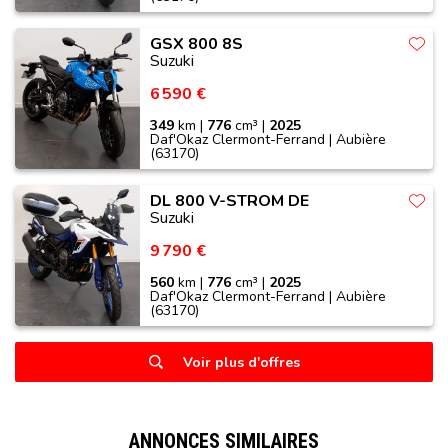
GSX 800 8S
Suzuki
6 590 €
349
km |
776
cm³ |
2025
Daf'Okaz Clermont-Ferrand | Aubière
(63170)
DL 800 V-STROM DE
Suzuki
9 790 €
560
km |
776
cm³ |
2025
Daf'Okaz Clermont-Ferrand | Aubière
(63170)
Voir plus d'offres
ANNONCES SIMILAIRES