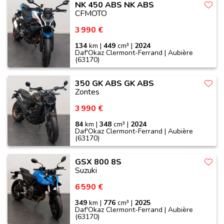
NK 450 ABS NK ABS
CFMOTO
3 990 €
134
km |
449
cm³ |
2024
Daf'Okaz Clermont-Ferrand | Aubière
(63170)
350 GK ABS GK ABS
Zontes
3 990 €
84
km |
348
cm³ |
2024
Daf'Okaz Clermont-Ferrand | Aubière
(63170)
GSX 800 8S
Suzuki
6 590 €
349
km |
776
cm³ |
2025
Daf'Okaz Clermont-Ferrand | Aubière
(63170)