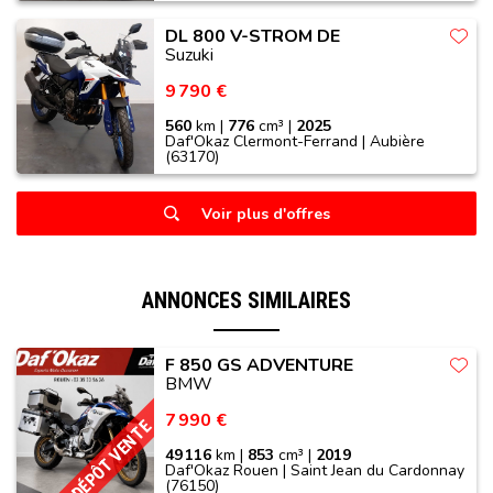
DL 800 V-STROM DE
Suzuki
9 790 €
560
km |
776
cm³ |
2025
Daf'Okaz Clermont-Ferrand | Aubière
(63170)
Voir plus d'offres
ANNONCES SIMILAIRES
F 850 GS ADVENTURE
BMW
7 990 €
DÉPÔT VENTE
49 116
km |
853
cm³ |
2019
Daf'Okaz Rouen | Saint Jean du Cardonnay
(76150)