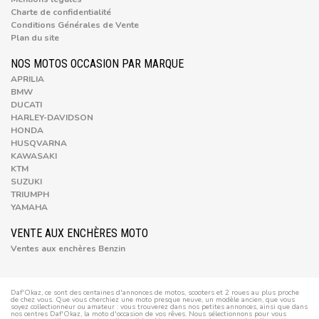
Charte de confidentialité
Conditions Générales de Vente
Plan du site
NOS MOTOS OCCASION PAR MARQUE
APRILIA
BMW
DUCATI
HARLEY-DAVIDSON
HONDA
HUSQVARNA
KAWASAKI
KTM
SUZUKI
TRIUMPH
YAMAHA
VENTE AUX ENCHÈRES MOTO
Ventes aux enchères Benzin
Daf'Okaz, ce sont des centaines d'annonces de motos, scooters et 2 roues au plus proche
de chez vous. Que vous cherchiez une moto presque neuve, un modèle ancien, que vous
soyez collectionneur ou amateur : vous trouverez dans nos petites annonces, ainsi que dans
nos centres Daf'Okaz, la moto d'occasion de vos rêves. Nous sélectionnons pour vous