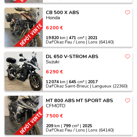
CB 500 X ABS
Honda
DÉPÔT VENTE
6 200 €
19 820
km |
471
cm³ |
2021
Daf'Okaz Pau / Lons | Lons (64140)
DL 650 V-STROM ABS
Suzuki
6 290 €
12 074
km |
645
cm³ |
2017
Daf'Okaz Saint-Brieuc | Langueux (22360)
MT 800 ABS MT SPORT ABS
CFMOTO
DÉPÔT VENTE
7 500 €
209
km |
799
cm³ |
2025
Daf'Okaz Pau / Lons | Lons (64140)