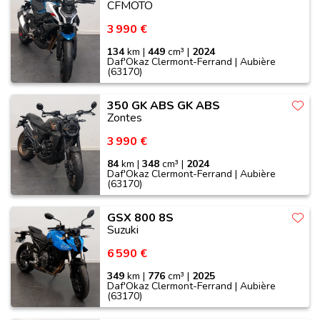
CFMOTO
3 990 €
134
km |
449
cm³ |
2024
Daf'Okaz Clermont-Ferrand | Aubière
(63170)
350 GK ABS GK ABS
Zontes
3 990 €
84
km |
348
cm³ |
2024
Daf'Okaz Clermont-Ferrand | Aubière
(63170)
GSX 800 8S
Suzuki
6 590 €
349
km |
776
cm³ |
2025
Daf'Okaz Clermont-Ferrand | Aubière
(63170)