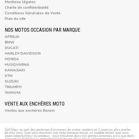
Mentions légales
Charte de confidentialité
Conditions Générales de Vente
Plan du site
NOS MOTOS OCCASION PAR MARQUE
APRILIA
BMW
DUCATI
HARLEY-DAVIDSON
HONDA
HUSQVARNA
KAWASAKI
KTM
SUZUKI
TRIUMPH
YAMAHA
VENTE AUX ENCHÈRES MOTO
Ventes aux enchères Benzin
Daf'Okaz, ce sont des centaines d'annonces de motos, scooters et 2 roues au plus proche
de chez vous. Que vous cherchiez une moto presque neuve, un modèle ancien, que vous
soyez collectionneur ou amateur : vous trouverez dans nos petites annonces, ainsi que dans
nos centres Daf'Okaz, la moto d'occasion de vos rêves. Nous sélectionnons pour vous