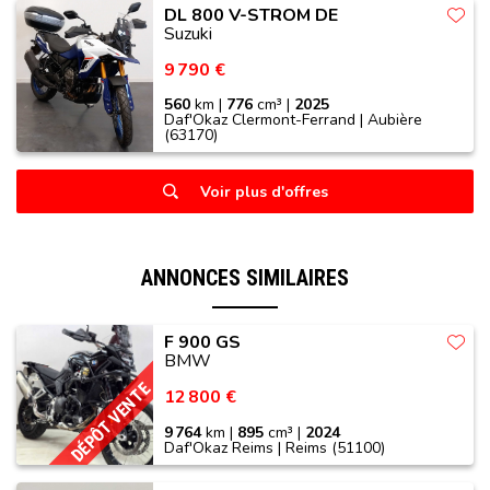
DL 800 V-STROM DE
Suzuki
9 790 €
560
km |
776
cm³ |
2025
Daf'Okaz Clermont-Ferrand | Aubière
(63170)
Voir plus d'offres
ANNONCES SIMILAIRES
F 900 GS
BMW
DÉPÔT VENTE
12 800 €
9 764
km |
895
cm³ |
2024
Daf'Okaz Reims | Reims (51100)