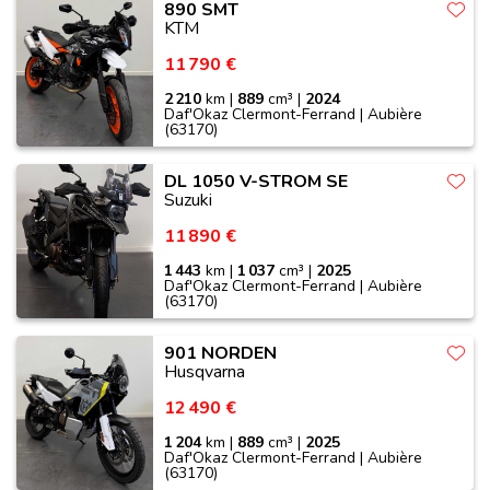
890 SMT
KTM
11 790 €
2 210
km |
889
cm³ |
2024
Daf'Okaz Clermont-Ferrand | Aubière
(63170)
DL 1050 V-STROM SE
Suzuki
11 890 €
1 443
km |
1 037
cm³ |
2025
Daf'Okaz Clermont-Ferrand | Aubière
(63170)
901 NORDEN
Husqvarna
12 490 €
1 204
km |
889
cm³ |
2025
Daf'Okaz Clermont-Ferrand | Aubière
(63170)