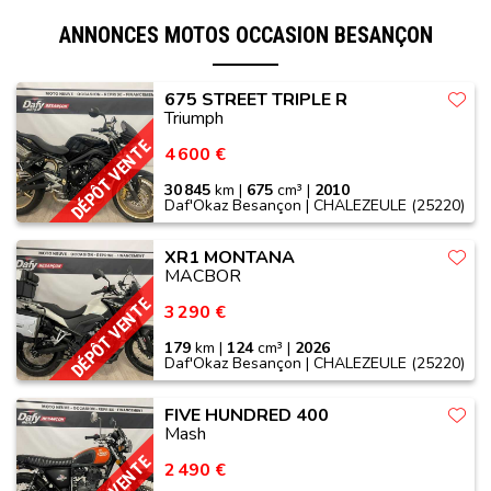
ANNONCES MOTOS OCCASION BESANÇON
675 STREET TRIPLE R
Triumph
DÉPÔT VENTE
4 600 €
30 845
km |
675
cm³ |
2010
Daf'Okaz Besançon | CHALEZEULE (25220)
XR1 MONTANA
MACBOR
DÉPÔT VENTE
3 290 €
179
km |
124
cm³ |
2026
Daf'Okaz Besançon | CHALEZEULE (25220)
FIVE HUNDRED 400
Mash
2 490 €