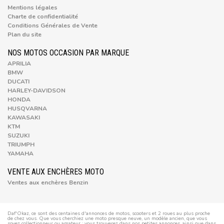
Mentions légales
Charte de confidentialité
Conditions Générales de Vente
Plan du site
NOS MOTOS OCCASION PAR MARQUE
APRILIA
BMW
DUCATI
HARLEY-DAVIDSON
HONDA
HUSQVARNA
KAWASAKI
KTM
SUZUKI
TRIUMPH
YAMAHA
VENTE AUX ENCHÈRES MOTO
Ventes aux enchères Benzin
Daf'Okaz, ce sont des centaines d'annonces de motos, scooters et 2 roues au plus proche
de chez vous. Que vous cherchiez une moto presque neuve, un modèle ancien, que vous
soyez collectionneur ou amateur : vous trouverez dans nos petites annonces, ainsi que dans