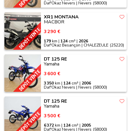
Daf'Okaz Nevers | Nevers (58000)
XR1 MONTANA
MACBOR
DÉPÔT VENTE
3 290 €
179
km |
124
cm³ |
2026
Daf'Okaz Besançon | CHALEZEULE (25220)
DT 125 RE
Yamaha
DÉPÔT VENTE
3 600 €
3 350
km |
124
cm³ |
2006
Daf'Okaz Nevers | Nevers (58000)
DT 125 RE
Yamaha
DÉPÔT VENTE
3 500 €
6 372
km |
124
cm³ |
2005
Daf'Okaz Nevers | Nevers (58000)