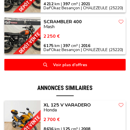
DÉPÔT VENTE
4 212
km |
397
cm³ |
2021
Daf'Okaz Besançon | CHALEZEULE (25220)
SCRAMBLER 400
Mash
DÉPÔT VENTE
2 250 €
6 175
km |
397
cm³ |
2016
Daf'Okaz Besançon | CHALEZEULE (25220)
Voir plus d'offres
ANNONCES SIMILAIRES
XL 125 V VARADERO
Honda
DÉPÔT VENTE
2 700 €
8 636
km |
125
cm³ |
2008