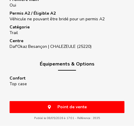
Oui
Permis A2 / Éligible A2
Véhicule ne pouvant être bridé pour un permis A2
Catégorie
Trail
Centre
Daf'Okaz Besançon |
CHALEZEULE (25220)
Équipements & Options
Confort
Top case
Point de vente
Publié le 08/05/2026 à 17:01
Référence : 3935