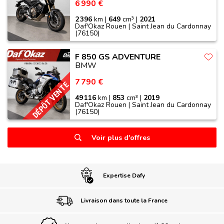
6 990 €
2 396
km |
649
cm³ |
2021
Daf'Okaz Rouen | Saint Jean du Cardonnay
(76150)
F 850 GS ADVENTURE
BMW
7 790 €
DÉPÔT VENTE
49 116
km |
853
cm³ |
2019
Daf'Okaz Rouen | Saint Jean du Cardonnay
(76150)
Voir plus d'offres
Expertise Dafy
Livraison dans toute la France