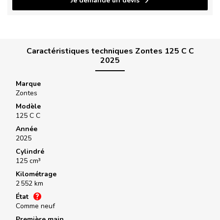
Je demande un devis
Caractéristiques techniques Zontes 125 C C
2025
Marque
Zontes
Modèle
125 C C
Année
2025
Cylindré
125 cm³
Kilométrage
2 552 km
État
Comme neuf
Première main