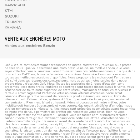
KAWASAKI
KTM
SUZUKI
TRIUMPH
YAMAHA
VENTE AUX ENCHÈRES MOTO
Ventes aux enchères Benzin
Daf'Okaz, ce sont des centaines d'annonces de motos, scooters et 2 roues au plus proche
de chez vous. Que vous cherchiez une moto presque neuve, un modèle ancien, que vous
soyez collectionneur ou amateur : vous trouverez dans nos petites annonces, ainsi que dans
nos centres Daf'Okaz, la moto d'occasion de vos rêves. Nous sélectionnons pour vous
toutes les meilleures occasions disponibles. Nous proposons les motos dont l'entretien a
été suivi dans les réseaux des constructeurs, mais aussi les motos suivies dans notre
propre réseau d'ateliers Dafy Moto. Toutes les catégories de 2 roues d'occasion sont
présentes : roadsters, trails, routières et sportives sont toutes disponibles à la vente. Vous
bénéficierez de toute notre expertise, de notre réseau mais aussi de tous les services à la
carte qui accompagneront l'achat de votre nouveau véhicule d'occasion. Votre achat
bénéficie d'une garantie couvrant de nombreux points mécaniques : moteur, boîte de
vitesse, circuit d'alimentation, système ABS, équipements électroniques, suspension et
transmission... Rien n'est laissé au hasard. Même si l'occasion est notre métier, votre
mobilité doit toujours être assurée et vous pourrez également bénéficier d'un dépannage
et d'un remorquage si nécessaire. Nos motos sont préparées et contrôlées avant toute mise
en vente afin de vous permettre de profiter pleinement de votre achat. Rien ne vous
empêche de tester avant d'acheter ! Facilitez-vous les tâches administratives et faites
parvenir votre carte grise directement dans votre boite aux lettres. Vous êtes vendeur ?
Faites-nous confiance pour la mise en avant de la vente de votre moto. Confiez-nous les
clés de votre annonce : photos, descriptif, diffusion... Nous nous occupons de sa préparation,
de la gestion de sa vente et de son transport si nécessaire. Vous pourrez, si vous le
souhaitez, la laisser dans l'un de nos showrooms afin de l'exposer pour faciliter la vente !
Nous pourrons également vous communiquer l'intérêt que soulève votre petite annonce
ainsi qu'une estimation du prix de vente. Tous les appels seront gérés par le centre