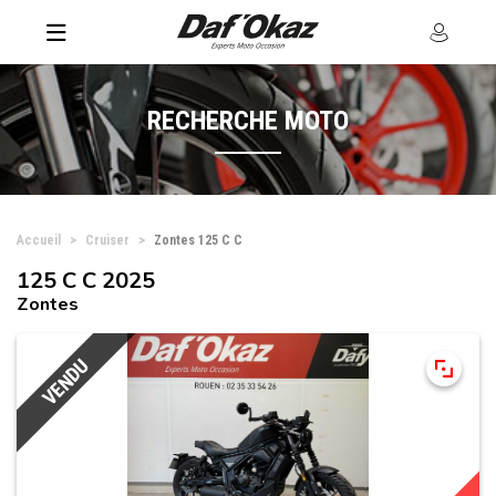
RECHERCHE MOTO
Accueil
Cruiser
Zontes 125 C C
125 C C 2025
Zontes
VENDU