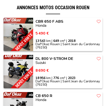
ANNONCES MOTOS OCCASION ROUEN
CBR 650 F ABS
Honda
5 490 €
DÉPÔT VENTE
13 543
km |
649
cm³ |
2018
Daf'Okaz Rouen | Saint Jean du Cardonnay
(76150)
DL 800 V-STROM DE
Suzuki
8 690 €
DÉPÔT VENTE
18 956
km |
776
cm³ |
2023
Daf'Okaz Rouen | Saint Jean du Cardonnay
(76150)
CB 650 R
Honda