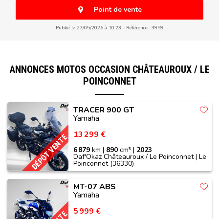
Point de vente
Publié le 27/05/2026 à 10:23
Référence : 3959
ANNONCES MOTOS OCCASION CHÂTEAUROUX / LE
POINCONNET
TRACER 900 GT
Yamaha
13 299 €
DÉPÔT VENTE
6 879
km |
890
cm³ |
2023
Daf'Okaz Châteauroux / Le Poinconnet | Le
Poinconnet (36330)
MT-07 ABS
Yamaha
5 999 €