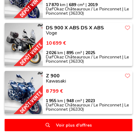
DÉPÔT VENTE
17 870
km |
689
cm³ |
2019
Daf'Okaz Châteauroux / Le Poinconnet | Le
Poinconnet (36330)
DS 900 X ABS DS X ABS
Voge
10 699 €
DÉPÔT VENTE
2 026
km |
895
cm³ |
2025
Daf'Okaz Châteauroux / Le Poinconnet | Le
Poinconnet (36330)
Z 900
Kawasaki
8 799 €
DÉPÔT VENTE
1 955
km |
948
cm³ |
2023
Daf'Okaz Châteauroux / Le Poinconnet | Le
Poinconnet (36330)
Voir plus d'offres