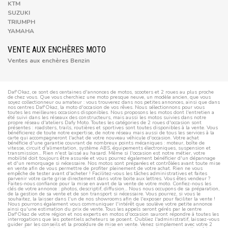
KTM
SUZUKI
TRIUMPH
YAMAHA
VENTE AUX ENCHÈRES MOTO
Ventes aux enchères Benzin
Daf'Okaz, ce sont des centaines d'annonces de motos, scooters et 2 roues au plus proche
de chez vous. Que vous cherchiez une moto presque neuve, un modèle ancien, que vous
soyez collectionneur ou amateur : vous trouverez dans nos petites annonces, ainsi que dans
nos centres Daf'Okaz, la moto d'occasion de vos rêves. Nous sélectionnons pour vous
toutes les meilleures occasions disponibles. Nous proposons les motos dont l'entretien a
été suivi dans les réseaux des constructeurs, mais aussi les motos suivies dans notre
propre réseau d'ateliers Dafy Moto. Toutes les catégories de 2 roues d'occasion sont
présentes : roadsters, trails, routières et sportives sont toutes disponibles à la vente. Vous
bénéficierez de toute notre expertise, de notre réseau mais aussi de tous les services à la
carte qui accompagneront l'achat de votre nouveau véhicule d'occasion. Votre achat
bénéficie d'une garantie couvrant de nombreux points mécaniques : moteur, boîte de
vitesse, circuit d'alimentation, système ABS, équipements électroniques, suspension et
transmission... Rien n'est laissé au hasard. Même si l'occasion est notre métier, votre
mobilité doit toujours être assurée et vous pourrez également bénéficier d'un dépannage
et d'un remorquage si nécessaire. Nos motos sont préparées et contrôlées avant toute mise
en vente afin de vous permettre de profiter pleinement de votre achat. Rien ne vous
empêche de tester avant d'acheter ! Facilitez-vous les tâches administratives et faites
parvenir votre carte grise directement dans votre boite aux lettres. Vous êtes vendeur ?
Faites-nous confiance pour la mise en avant de la vente de votre moto. Confiez-nous les
clés de votre annonce : photos, descriptif, diffusion... Nous nous occupons de sa préparation,
de la gestion de sa vente et de son transport si nécessaire. Vous pourrez, si vous le
souhaitez, la laisser dans l'un de nos showrooms afin de l'exposer pour faciliter la vente !
Nous pourrons également vous communiquer l'intérêt que soulève votre petite annonce
ainsi qu'une estimation du prix de vente. Tous les appels seront gérés par le centre
Daf'Okaz de votre région et nos experts en motos d'occasion sauront répondre à toutes les
interrogations que les potentiels acheteurs se posent. Oubliez l'administratif, laissez-vous
guider par les conseils et la procédure de mise en vente. Venez simplement avec votre 2