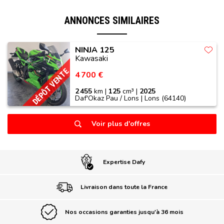
ANNONCES SIMILAIRES
NINJA 125
Kawasaki
DÉPÔT VENTE
4 700 €
2 455
km |
125
cm³ |
2025
Daf'Okaz Pau / Lons | Lons (64140)
Voir plus d'offres
Expertise Dafy
Livraison dans toute la France
Nos occasions garanties jusqu'à 36 mois