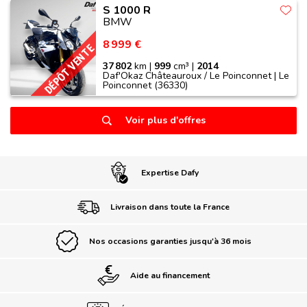
S 1000 R
BMW
8 999 €
DÉPÔT VENTE
37 802
km |
999
cm³ |
2014
Daf'Okaz Châteauroux / Le Poinconnet | Le
Poinconnet (36330)
Voir plus d'offres
Expertise Dafy
Livraison dans toute la France
Nos occasions garanties jusqu'à 36 mois
Aide au financement