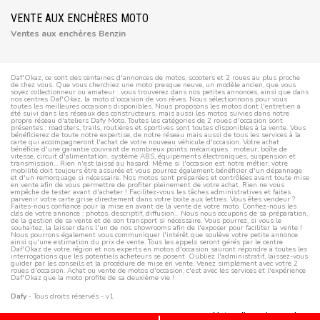
VENTE AUX ENCHÈRES MOTO
Ventes aux enchères Benzin
Daf'Okaz, ce sont des centaines d'annonces de motos, scooters et 2 roues au plus proche
de chez vous. Que vous cherchiez une moto presque neuve, un modèle ancien, que vous
soyez collectionneur ou amateur : vous trouverez dans nos petites annonces, ainsi que dans
nos centres Daf'Okaz, la moto d'occasion de vos rêves. Nous sélectionnons pour vous
toutes les meilleures occasions disponibles. Nous proposons les motos dont l'entretien a
été suivi dans les réseaux des constructeurs, mais aussi les motos suivies dans notre
propre réseau d'ateliers Dafy Moto. Toutes les catégories de 2 roues d'occasion sont
présentes : roadsters, trails, routières et sportives sont toutes disponibles à la vente. Vous
bénéficierez de toute notre expertise, de notre réseau mais aussi de tous les services à la
carte qui accompagneront l'achat de votre nouveau véhicule d'occasion. Votre achat
bénéficie d'une garantie couvrant de nombreux points mécaniques : moteur, boîte de
vitesse, circuit d'alimentation, système ABS, équipements électroniques, suspension et
transmission... Rien n'est laissé au hasard. Même si l'occasion est notre métier, votre
mobilité doit toujours être assurée et vous pourrez également bénéficier d'un dépannage
et d'un remorquage si nécessaire. Nos motos sont préparées et contrôlées avant toute mise
en vente afin de vous permettre de profiter pleinement de votre achat. Rien ne vous
empêche de tester avant d'acheter ! Facilitez-vous les tâches administratives et faites
parvenir votre carte grise directement dans votre boite aux lettres. Vous êtes vendeur ?
Faites-nous confiance pour la mise en avant de la vente de votre moto. Confiez-nous les
clés de votre annonce : photos, descriptif, diffusion... Nous nous occupons de sa préparation,
de la gestion de sa vente et de son transport si nécessaire. Vous pourrez, si vous le
souhaitez, la laisser dans l'un de nos showrooms afin de l'exposer pour faciliter la vente !
Nous pourrons également vous communiquer l'intérêt que soulève votre petite annonce
ainsi qu'une estimation du prix de vente. Tous les appels seront gérés par le centre
Daf'Okaz de votre région et nos experts en motos d'occasion sauront répondre à toutes les
interrogations que les potentiels acheteurs se posent. Oubliez l'administratif, laissez-vous
guider par les conseils et la procédure de mise en vente. Venez simplement avec votre 2
roues d'occasion. Achat ou vente de motos d'occasion, c'est avec les services et l'expérience
Daf'Okaz que la moto profite de sa deuxième vie !
Dafy
- Tous droits réservés - v1
Motos d'occasion vendues