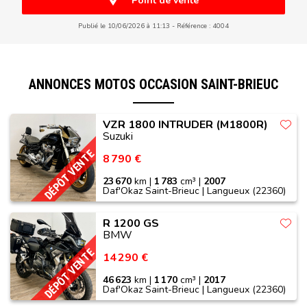
Point de vente
Publié le 10/06/2026 à 11:13
Référence : 4004
ANNONCES MOTOS OCCASION SAINT-BRIEUC
VZR 1800 INTRUDER (M1800R)
Suzuki
DÉPÔT VENTE
8 790 €
23 670
km |
1 783
cm³ |
2007
Daf'Okaz Saint-Brieuc | Langueux (22360)
R 1200 GS
BMW
DÉPÔT VENTE
14 290 €
46 623
km |
1 170
cm³ |
2017
Daf'Okaz Saint-Brieuc | Langueux (22360)