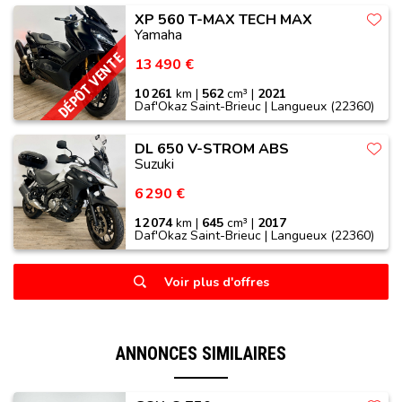
XP 560 T-MAX TECH MAX
Yamaha
DÉPÔT VENTE
13 490 €
10 261
km |
562
cm³ |
2021
Daf'Okaz Saint-Brieuc | Langueux (22360)
DL 650 V-STROM ABS
Suzuki
6 290 €
12 074
km |
645
cm³ |
2017
Daf'Okaz Saint-Brieuc | Langueux (22360)
Voir plus d'offres
ANNONCES SIMILAIRES