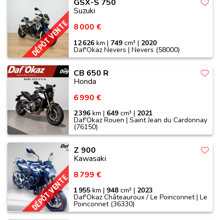
GSX-S 750
Suzuki
DÉPÔT VENTE
8 000 €
12 626
km |
749
cm³ |
2020
Daf'Okaz Nevers | Nevers (58000)
CB 650 R
Honda
6 990 €
2 396
km |
649
cm³ |
2021
Daf'Okaz Rouen | Saint Jean du Cardonnay
(76150)
Z 900
Kawasaki
8 799 €
DÉPÔT VENTE
1 955
km |
948
cm³ |
2023
Daf'Okaz Châteauroux / Le Poinconnet | Le
Poinconnet (36330)