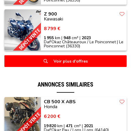
Poinconnet (36330)
Z 900
Kawasaki
8 799 €
DÉPÔT VENTE
1 955
km |
948
cm³ |
2023
Daf'Okaz Châteauroux / Le Poinconnet | Le
Poinconnet (36330)
Voir plus d'offres
ANNONCES SIMILAIRES
CB 500 X ABS
Honda
DÉPÔT VENTE
6 200 €
19 820
km |
471
cm³ |
2021
Daf'Okaz Pau / Lons | Lons (64140)