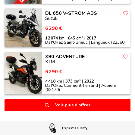
DL 650 V-STROM ABS
Suzuki
6 290 €
12 074
km |
645
cm³ |
2017
Daf'Okaz Saint-Brieuc | Langueux (22360)
390 ADVENTURE
KTM
6 290 €
4 418
km |
373
cm³ |
2022
Daf'Okaz Clermont-Ferrand | Aubière
(63170)
Voir plus d'offres
Expertise Dafy