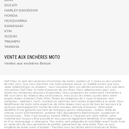
DUCATI
HARLEY-DAVIDSON
HONDA
HUSQVARNA
KAWASAKI
KTM
SUZUKI
TRIUMPH
YAMAHA
VENTE AUX ENCHÈRES MOTO
Ventes aux enchères Benzin
Daf'Okaz, ce sont des centaines d'annonces de motos, scooters et 2 roues au plus proche
de chez vous. Que vous cherchiez une moto presque neuve, un modèle ancien, que vous
soyez collectionneur ou amateur : vous trouverez dans nos petites annonces, ainsi que dans
nos centres Daf'Okaz, la moto d'occasion de vos rêves. Nous sélectionnons pour vous
toutes les meilleures occasions disponibles. Nous proposons les motos dont l'entretien a
été suivi dans les réseaux des constructeurs, mais aussi les motos suivies dans notre
propre réseau d'ateliers Dafy Moto. Toutes les catégories de 2 roues d'occasion sont
présentes : roadsters, trails, routières et sportives sont toutes disponibles à la vente. Vous
bénéficierez de toute notre expertise, de notre réseau mais aussi de tous les services à la
carte qui accompagneront l'achat de votre nouveau véhicule d'occasion. Votre achat
bénéficie d'une garantie couvrant de nombreux points mécaniques : moteur, boîte de
vitesse, circuit d'alimentation, système ABS, équipements électroniques, suspension et
transmission... Rien n'est laissé au hasard. Même si l'occasion est notre métier, votre
mobilité doit toujours être assurée et vous pourrez également bénéficier d'un dépannage
et d'un remorquage si nécessaire. Nos motos sont préparées et contrôlées avant toute mise
en vente afin de vous permettre de profiter pleinement de votre achat. Rien ne vous
empêche de tester avant d'acheter ! Facilitez-vous les tâches administratives et faites