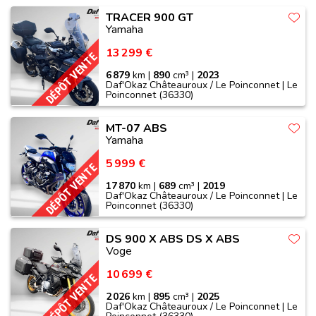
TRACER 900 GT
Yamaha
13 299 €
DÉPÔT VENTE
6 879
km |
890
cm³ |
2023
Daf'Okaz Châteauroux / Le Poinconnet | Le
Poinconnet (36330)
MT-07 ABS
Yamaha
5 999 €
DÉPÔT VENTE
17 870
km |
689
cm³ |
2019
Daf'Okaz Châteauroux / Le Poinconnet | Le
Poinconnet (36330)
DS 900 X ABS DS X ABS
Voge
10 699 €
DÉPÔT VENTE
2 026
km |
895
cm³ |
2025
Daf'Okaz Châteauroux / Le Poinconnet | Le