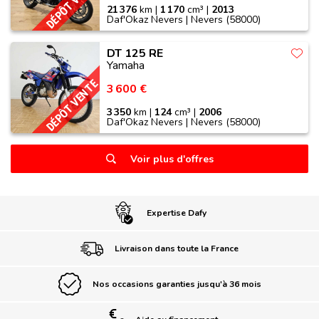
DÉPÔT VENTE
21 376
km |
1 170
cm³ |
2013
Daf'Okaz Nevers | Nevers (58000)
DT 125 RE
Yamaha
DÉPÔT VENTE
3 600 €
3 350
km |
124
cm³ |
2006
Daf'Okaz Nevers | Nevers (58000)
Voir plus d'offres
Expertise Dafy
Livraison dans toute la France
Nos occasions garanties jusqu'à 36 mois