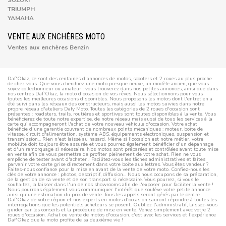
SUZUKI
TRIUMPH
YAMAHA
VENTE AUX ENCHÈRES MOTO
Ventes aux enchères Benzin
Daf'Okaz, ce sont des centaines d'annonces de motos, scooters et 2 roues au plus proche
de chez vous. Que vous cherchiez une moto presque neuve, un modèle ancien, que vous
soyez collectionneur ou amateur : vous trouverez dans nos petites annonces, ainsi que dans
nos centres Daf'Okaz, la moto d'occasion de vos rêves. Nous sélectionnons pour vous
toutes les meilleures occasions disponibles. Nous proposons les motos dont l'entretien a
été suivi dans les réseaux des constructeurs, mais aussi les motos suivies dans notre
propre réseau d'ateliers Dafy Moto. Toutes les catégories de 2 roues d'occasion sont
présentes : roadsters, trails, routières et sportives sont toutes disponibles à la vente. Vous
bénéficierez de toute notre expertise, de notre réseau mais aussi de tous les services à la
carte qui accompagneront l'achat de votre nouveau véhicule d'occasion. Votre achat
bénéficie d'une garantie couvrant de nombreux points mécaniques : moteur, boîte de
vitesse, circuit d'alimentation, système ABS, équipements électroniques, suspension et
transmission... Rien n'est laissé au hasard. Même si l'occasion est notre métier, votre
mobilité doit toujours être assurée et vous pourrez également bénéficier d'un dépannage
et d'un remorquage si nécessaire. Nos motos sont préparées et contrôlées avant toute mise
en vente afin de vous permettre de profiter pleinement de votre achat. Rien ne vous
empêche de tester avant d'acheter ! Facilitez-vous les tâches administratives et faites
parvenir votre carte grise directement dans votre boite aux lettres. Vous êtes vendeur ?
Faites-nous confiance pour la mise en avant de la vente de votre moto. Confiez-nous les
clés de votre annonce : photos, descriptif, diffusion... Nous nous occupons de sa préparation,
de la gestion de sa vente et de son transport si nécessaire. Vous pourrez, si vous le
souhaitez, la laisser dans l'un de nos showrooms afin de l'exposer pour faciliter la vente !
Nous pourrons également vous communiquer l'intérêt que soulève votre petite annonce
ainsi qu'une estimation du prix de vente. Tous les appels seront gérés par le centre
Daf'Okaz de votre région et nos experts en motos d'occasion sauront répondre à toutes les
interrogations que les potentiels acheteurs se posent. Oubliez l'administratif, laissez-vous
guider par les conseils et la procédure de mise en vente. Venez simplement avec votre 2
roues d'occasion. Achat ou vente de motos d'occasion, c'est avec les services et l'expérience
Daf'Okaz que la moto profite de sa deuxième vie !