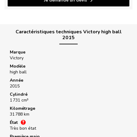
Je demande un devis
Caractéristiques techniques Victory high ball
2015
Marque
Victory
Modèle
high ball
Année
2015
Cylindré
1 731 cm³
Kilométrage
31 788 km
État
Très bon état
Première main