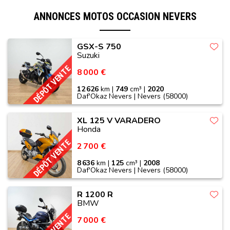
ANNONCES MOTOS OCCASION NEVERS
GSX-S 750
Suzuki
DÉPÔT VENTE
8 000 €
12 626
km |
749
cm³ |
2020
Daf'Okaz Nevers | Nevers (58000)
XL 125 V VARADERO
Honda
DÉPÔT VENTE
2 700 €
8 636
km |
125
cm³ |
2008
Daf'Okaz Nevers | Nevers (58000)
R 1200 R
BMW
7 000 €