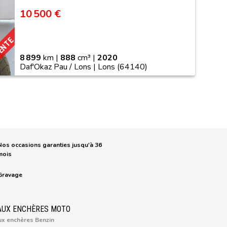
10 500 €
VENTE
8 899
km |
888
cm³ |
2020
Daf'Okaz Pau / Lons | Lons (64140)
Nos occasions garanties jusqu'à 36
mois
Gravage
AUX ENCHÈRES MOTO
ux enchères Benzin