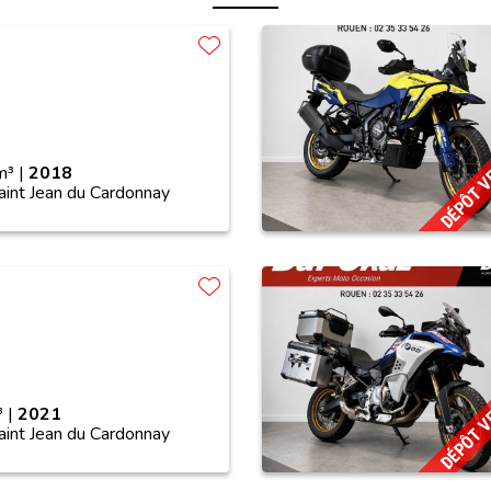
DÉPÔT 
³ |
2018
aint Jean du Cardonnay
DÉPÔT 
 |
2021
aint Jean du Cardonnay