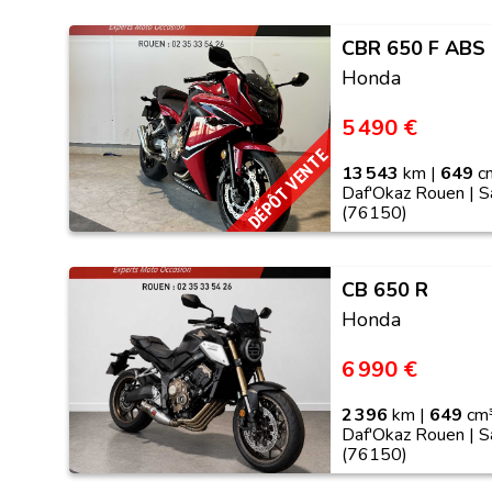
CBR 650 F ABS
Honda
5 490 €
DÉPÔT VENTE
13 543
km |
649
cm
Daf'Okaz Rouen | S
(76150)
CB 650 R
Honda
6 990 €
2 396
km |
649
cm³
Daf'Okaz Rouen | S
(76150)