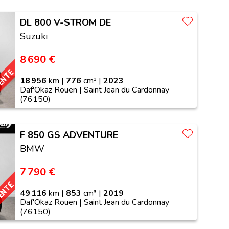
DL 800 V-STROM DE
Suzuki
8 690 €
VENTE
18 956
km |
776
cm³ |
2023
Daf'Okaz Rouen | Saint Jean du Cardonnay
(76150)
F 850 GS ADVENTURE
BMW
7 790 €
VENTE
49 116
km |
853
cm³ |
2019
Daf'Okaz Rouen | Saint Jean du Cardonnay
(76150)