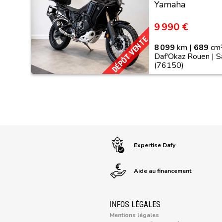
Yamaha
9 990 €
DÉPÔT VENTE
8 099
km |
689
cm³
Daf'Okaz Rouen | S
(76150)
Expertise Dafy
Aide au financement
INFOS LÉGALES
Mentions légales