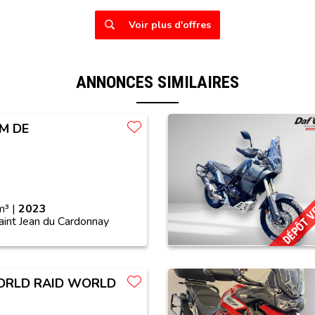
Voir plus d'offres
ANNONCES SIMILAIRES
M DE
DÉPÔT 
³ |
2023
aint Jean du Cardonnay
ORLD RAID WORLD