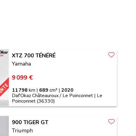
XTZ 700 TÉNÉRÉ
Yamaha
9 099 €
VENTE
11 798
km |
689
cm³ |
2020
Daf'Okaz Châteauroux / Le Poinconnet | Le
Poinconnet (36330)
900 TIGER GT
Triumph