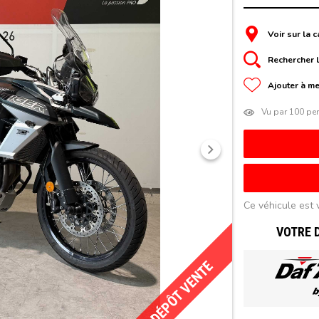
Voir sur la c
Rechercher l
Ajouter à me
Vu par 100 pe
Suivant
Ce véhicule est 
VOTRE 
DÉPÔT VENTE