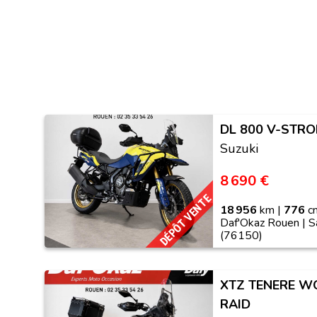
DL 800 V-STRO
Suzuki
8 690 €
DÉPÔT VENTE
18 956
km |
776
cm
Daf'Okaz Rouen | S
(76150)
XTZ TENERE W
RAID