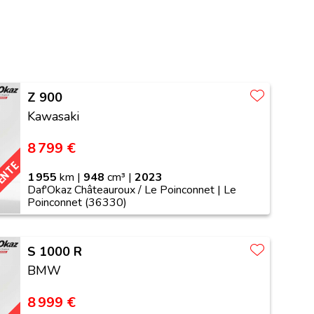
Z 900
Kawasaki
8 799 €
VENTE
1 955
km |
948
cm³ |
2023
Daf'Okaz Châteauroux / Le Poinconnet | Le
Poinconnet (36330)
S 1000 R
BMW
8 999 €