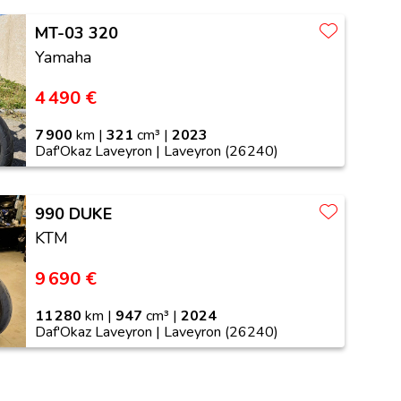
MT-03 320
Yamaha
4 490 €
7 900
km |
321
cm³ |
2023
Daf'Okaz Laveyron | Laveyron (26240)
990 DUKE
KTM
9 690 €
11 280
km |
947
cm³ |
2024
Daf'Okaz Laveyron | Laveyron (26240)