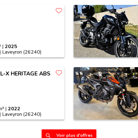
 |
2025
| Laveyron (26240)
CL-X HERITAGE ABS
³ |
2022
| Laveyron (26240)
Voir plus d'offres