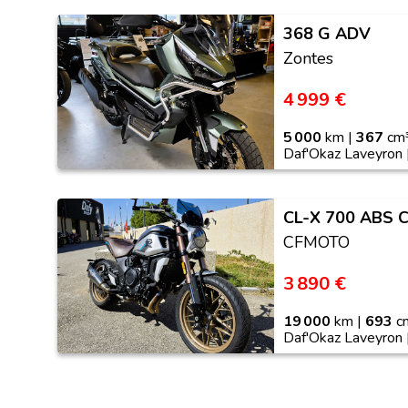
368 G ADV
Zontes
4 999 €
5 000
km |
367
cm³
Daf'Okaz Laveyron 
CL-X 700 ABS 
CFMOTO
3 890 €
19 000
km |
693
cm
Daf'Okaz Laveyron 