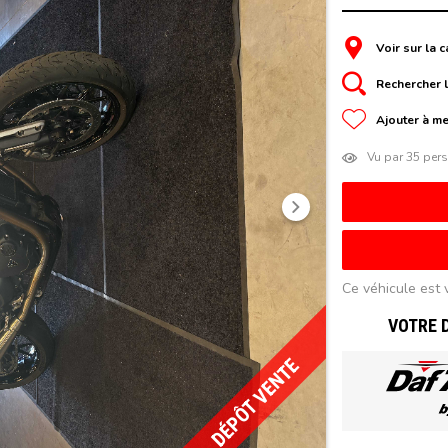
Voir sur la c
Rechercher l
Ajouter à me
Vu par 35 per
Suivant
Ce véhicule est 
VOTRE 
DÉPÔT VENTE