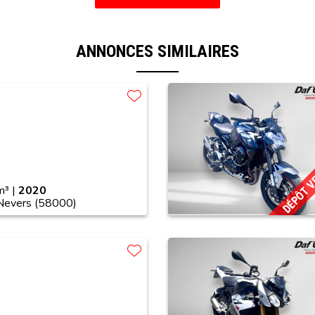
ANNONCES SIMILAIRES
DÉPÔT 
³ |
2020
 Nevers (58000)