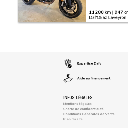
11 280
km |
947
cm
Daf'Okaz Laveyron 
Expertise Dafy
Aide au financement
INFOS LÉGALES
Mentions légales
Charte de confidentialité
Conditions Générales de Vente
Plan du site