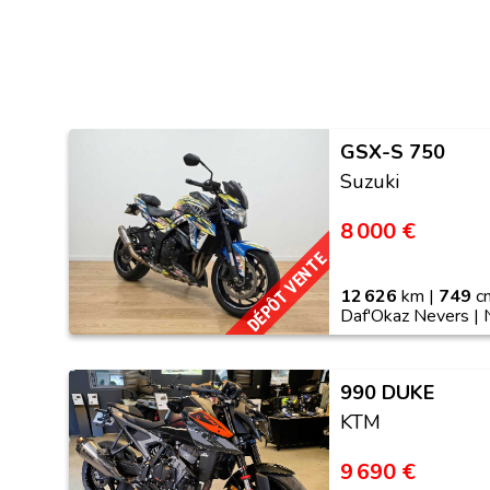
GSX-S 750
Suzuki
8 000 €
DÉPÔT VENTE
12 626
km |
749
cm
Daf'Okaz Nevers |
990 DUKE
KTM
9 690 €