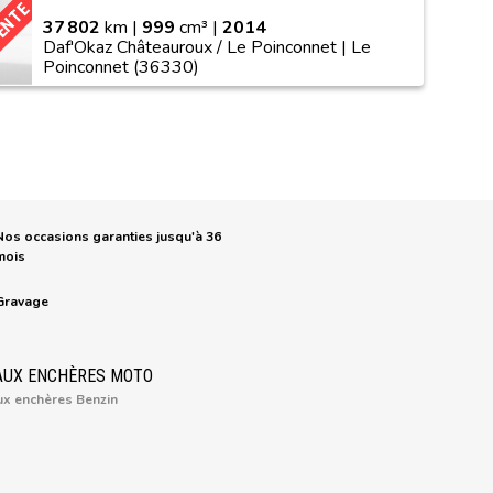
VENTE
37 802
km |
999
cm³ |
2014
Daf'Okaz Châteauroux / Le Poinconnet | Le
Poinconnet (36330)
Nos occasions garanties jusqu'à 36
mois
Gravage
AUX ENCHÈRES MOTO
ux enchères Benzin