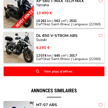
XP 560 T-MAX TECH MAX
Yamaha
DÉPÔT VENTE
13 490 €
10 261
km |
562
cm³ |
2021
Daf'Okaz Saint-Brieuc | Langueux (22360)
DL 650 V-STROM ABS
Suzuki
6 290 €
12 074
km |
645
cm³ |
2017
Daf'Okaz Saint-Brieuc | Langueux (22360)
Voir plus d'offres
ANNONCES SIMILAIRES
MT-07 ABS