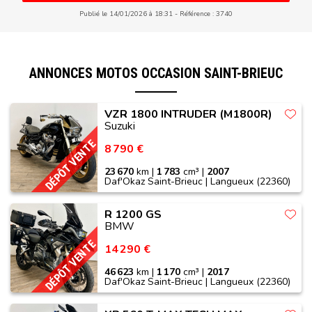
Publié le 14/01/2026 à 18:31
Référence : 3740
ANNONCES MOTOS OCCASION SAINT-BRIEUC
VZR 1800 INTRUDER (M1800R)
Suzuki
DÉPÔT VENTE
8 790 €
23 670
km |
1 783
cm³ |
2007
Daf'Okaz Saint-Brieuc | Langueux (22360)
R 1200 GS
BMW
DÉPÔT VENTE
14 290 €
46 623
km |
1 170
cm³ |
2017
Daf'Okaz Saint-Brieuc | Langueux (22360)