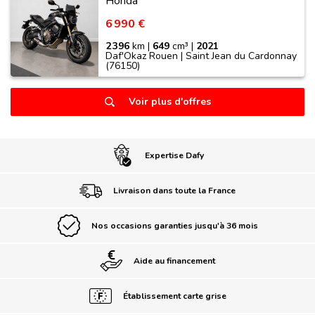
Honda
6 990 €
2 396
km |
649
cm³ |
2021
Daf'Okaz Rouen | Saint Jean du Cardonnay
(76150)
Voir plus d'offres
Expertise Dafy
Livraison dans toute la France
Nos occasions garanties jusqu'à 36 mois
Aide au financement
Établissement carte grise