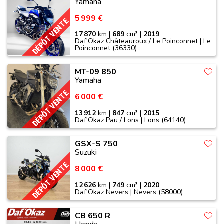
Yamaha
5 999 €
DÉPÔT VENTE
17 870
km |
689
cm³ |
2019
Daf'Okaz Châteauroux / Le Poinconnet | Le
Poinconnet (36330)
MT-09 850
Yamaha
DÉPÔT VENTE
6 000 €
13 912
km |
847
cm³ |
2015
Daf'Okaz Pau / Lons | Lons (64140)
GSX-S 750
Suzuki
DÉPÔT VENTE
8 000 €
12 626
km |
749
cm³ |
2020
Daf'Okaz Nevers | Nevers (58000)
CB 650 R