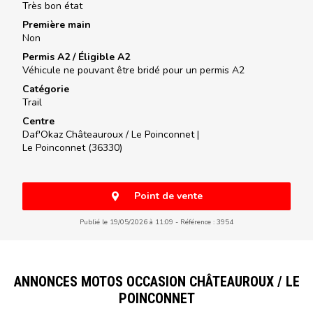
Très bon état
Première main
Non
Permis A2 / Éligible A2
Véhicule ne pouvant être bridé pour un permis A2
Catégorie
Trail
Centre
Daf'Okaz Châteauroux / Le Poinconnet |
Le Poinconnet (36330)
Point de vente
Publié le 19/05/2026 à 11:09
Référence : 3954
ANNONCES MOTOS OCCASION CHÂTEAUROUX / LE
POINCONNET