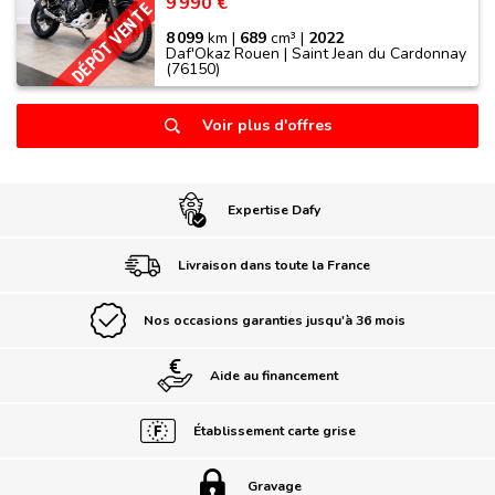
9 990 €
DÉPÔT VENTE
8 099
km |
689
cm³ |
2022
Daf'Okaz Rouen | Saint Jean du Cardonnay
(76150)
Voir plus d'offres
Expertise Dafy
Livraison dans toute la France
Nos occasions garanties jusqu'à 36 mois
Aide au financement
Établissement carte grise
Gravage