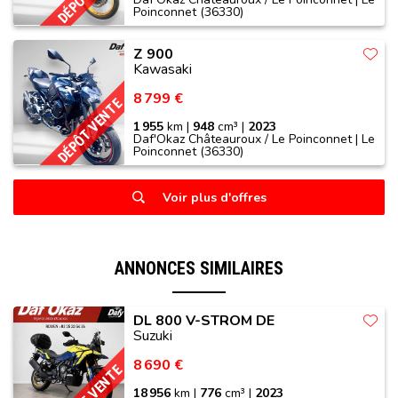
Poinconnet (36330)
Z 900
Kawasaki
8 799 €
DÉPÔT VENTE
1 955
km |
948
cm³ |
2023
Daf'Okaz Châteauroux / Le Poinconnet | Le
Poinconnet (36330)
Voir plus d'offres
ANNONCES SIMILAIRES
DL 800 V-STROM DE
Suzuki
8 690 €
DÉPÔT VENTE
18 956
km |
776
cm³ |
2023