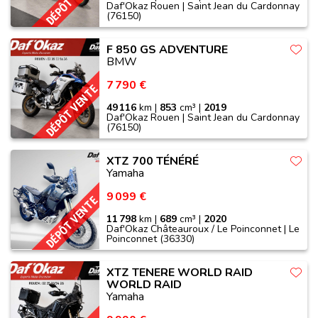
Daf'Okaz Rouen | Saint Jean du Cardonnay
(76150)
F 850 GS ADVENTURE
BMW
7 790 €
DÉPÔT VENTE
49 116
km |
853
cm³ |
2019
Daf'Okaz Rouen | Saint Jean du Cardonnay
(76150)
XTZ 700 TÉNÉRÉ
Yamaha
9 099 €
DÉPÔT VENTE
11 798
km |
689
cm³ |
2020
Daf'Okaz Châteauroux / Le Poinconnet | Le
Poinconnet (36330)
XTZ TENERE WORLD RAID
WORLD RAID
Yamaha