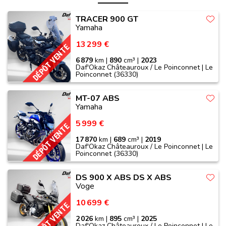
TRACER 900 GT
Yamaha
13 299 €
DÉPÔT VENTE
6 879
km |
890
cm³ |
2023
Daf'Okaz Châteauroux / Le Poinconnet | Le
Poinconnet (36330)
MT-07 ABS
Yamaha
5 999 €
DÉPÔT VENTE
17 870
km |
689
cm³ |
2019
Daf'Okaz Châteauroux / Le Poinconnet | Le
Poinconnet (36330)
DS 900 X ABS DS X ABS
Voge
10 699 €
DÉPÔT VENTE
2 026
km |
895
cm³ |
2025
Daf'Okaz Châteauroux / Le Poinconnet | Le