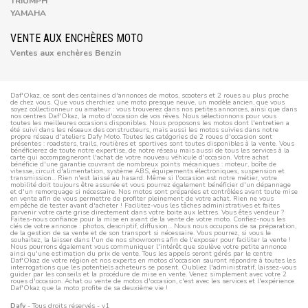
TRIUMPH
YAMAHA
VENTE AUX ENCHÈRES MOTO
Ventes aux enchères Benzin
Daf'Okaz, ce sont des centaines d'annonces de motos, scooters et 2 roues au plus proche
de chez vous. Que vous cherchiez une moto presque neuve, un modèle ancien, que vous
soyez collectionneur ou amateur : vous trouverez dans nos petites annonces, ainsi que dans
nos centres Daf'Okaz, la moto d'occasion de vos rêves. Nous sélectionnons pour vous
toutes les meilleures occasions disponibles. Nous proposons les motos dont l'entretien a
été suivi dans les réseaux des constructeurs, mais aussi les motos suivies dans notre
propre réseau d'ateliers Dafy Moto. Toutes les catégories de 2 roues d'occasion sont
présentes : roadsters, trails, routières et sportives sont toutes disponibles à la vente. Vous
bénéficierez de toute notre expertise, de notre réseau mais aussi de tous les services à la
carte qui accompagneront l'achat de votre nouveau véhicule d'occasion. Votre achat
bénéficie d'une garantie couvrant de nombreux points mécaniques : moteur, boîte de
vitesse, circuit d'alimentation, système ABS, équipements électroniques, suspension et
transmission... Rien n'est laissé au hasard. Même si l'occasion est notre métier, votre
mobilité doit toujours être assurée et vous pourrez également bénéficier d'un dépannage
et d'un remorquage si nécessaire. Nos motos sont préparées et contrôlées avant toute mise
en vente afin de vous permettre de profiter pleinement de votre achat. Rien ne vous
empêche de tester avant d'acheter ! Facilitez-vous les tâches administratives et faites
parvenir votre carte grise directement dans votre boite aux lettres. Vous êtes vendeur ?
Faites-nous confiance pour la mise en avant de la vente de votre moto. Confiez-nous les
clés de votre annonce : photos, descriptif, diffusion... Nous nous occupons de sa préparation,
de la gestion de sa vente et de son transport si nécessaire. Vous pourrez, si vous le
souhaitez, la laisser dans l'un de nos showrooms afin de l'exposer pour faciliter la vente !
Nous pourrons également vous communiquer l'intérêt que soulève votre petite annonce
ainsi qu'une estimation du prix de vente. Tous les appels seront gérés par le centre
Daf'Okaz de votre région et nos experts en motos d'occasion sauront répondre à toutes les
interrogations que les potentiels acheteurs se posent. Oubliez l'administratif, laissez-vous
guider par les conseils et la procédure de mise en vente. Venez simplement avec votre 2
roues d'occasion. Achat ou vente de motos d'occasion, c'est avec les services et l'expérience
Daf'Okaz que la moto profite de sa deuxième vie !
Dafy
- Tous droits réservés - v1