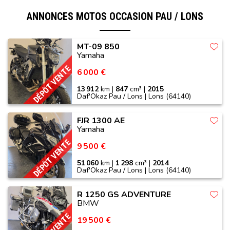
ANNONCES MOTOS OCCASION PAU / LONS
MT-09 850
Yamaha
DÉPÔT VENTE
6 000 €
13 912
km |
847
cm³ |
2015
Daf'Okaz Pau / Lons | Lons (64140)
FJR 1300 AE
Yamaha
DÉPÔT VENTE
9 500 €
51 060
km |
1 298
cm³ |
2014
Daf'Okaz Pau / Lons | Lons (64140)
R 1250 GS ADVENTURE
BMW
19 500 €