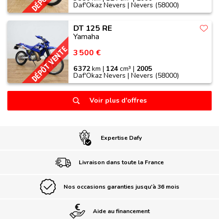
Daf'Okaz Nevers | Nevers (58000)
DT 125 RE
Yamaha
DÉPÔT VENTE
3 500 €
6 372
km |
124
cm³ |
2005
Daf'Okaz Nevers | Nevers (58000)
Voir plus d'offres
Expertise Dafy
Livraison dans toute la France
Nos occasions garanties jusqu'à 36 mois
Aide au financement