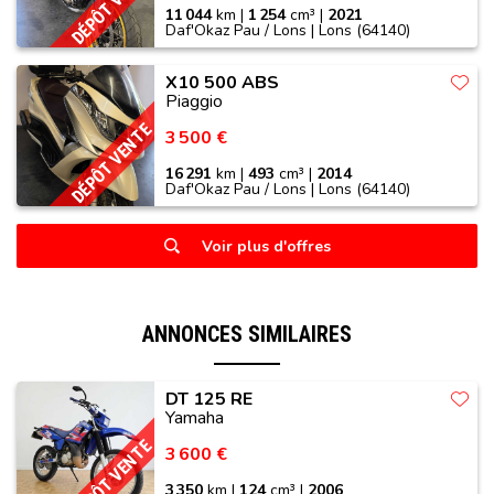
DÉPÔT VENTE
11 044
km |
1 254
cm³ |
2021
Daf'Okaz Pau / Lons | Lons (64140)
X10 500 ABS
Piaggio
DÉPÔT VENTE
3 500 €
16 291
km |
493
cm³ |
2014
Daf'Okaz Pau / Lons | Lons (64140)
Voir plus d'offres
ANNONCES SIMILAIRES
DT 125 RE
Yamaha
DÉPÔT VENTE
3 600 €
3 350
km |
124
cm³ |
2006