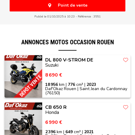
Point de vente
Publié le 01/10/2025 à 10:23
Référence : 3551
ANNONCES MOTOS OCCASION ROUEN
DL 800 V-STROM DE
Suzuki
8 690 €
DÉPÔT VENTE
18 956
km |
776
cm³ |
2023
Daf'Okaz Rouen | Saint Jean du Cardonnay
(76150)
CB 650 R
Honda
6 990 €
2 396
km |
649
cm³ |
2021