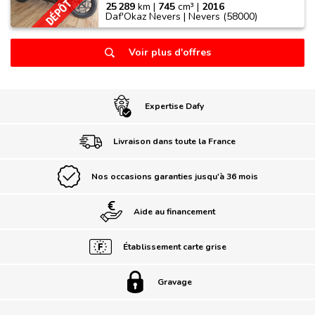
25 289
km |
745
cm³ |
2016
Daf'Okaz Nevers | Nevers (58000)
Voir plus d'offres
Expertise Dafy
Livraison dans toute la France
Nos occasions garanties jusqu'à 36 mois
Aide au financement
Établissement carte grise
Gravage