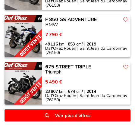
Daf'Okaz Rouen | Saint Jean du Cardonnay
(76150)
F 850 GS ADVENTURE
BMW
7 790 €
DÉPÔT VENTE
49 116
km |
853
cm³ |
2019
Daf'Okaz Rouen | Saint Jean du Cardonnay
(76150)
675 STREET TRIPLE
Triumph
5 490 €
DÉPÔT VENTE
23 807
km |
674
cm³ |
2014
Daf'Okaz Rouen | Saint Jean du Cardonnay
(76150)
Voir plus d'offres