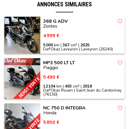
ANNONCES SIMILAIRES
368 G ADV
Zontes
4 999 €
5 000
km |
367
cm³ |
2025
Daf'Okaz Laveyron | Laveyron (26240)
MP3 500 LT LT
Piaggio
5 490 €
DÉPÔT VENTE
12 104
km |
493
cm³ |
2018
Daf'Okaz Rouen | Saint Jean du Cardonnay
(76150)
NC 750 D INTEGRA
Honda
DÉPÔT VENTE
5 850 €