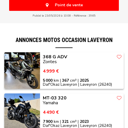
Point de vente
Publié le 23/05/2026 à 10:08
Référence : 3965
ANNONCES MOTOS OCCASION LAVEYRON
368 G ADV
Zontes
4 999 €
5 000
km |
367
cm³ |
2025
Daf'Okaz Laveyron | Laveyron (26240)
MT-03 320
Yamaha
4 490 €
7 900
km |
321
cm³ |
2023
Daf'Okaz Laveyron | Laveyron (26240)