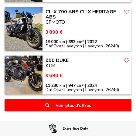
CL-X 700 ABS CL-X HERITAGE
ABS
CFMOTO
3 890 €
19 000
km |
693
cm³ |
2022
Daf'Okaz Laveyron | Laveyron (26240)
990 DUKE
KTM
9 690 €
11 280
km |
947
cm³ |
2024
Daf'Okaz Laveyron | Laveyron (26240)
Voir plus d'offres
Expertise Dafy