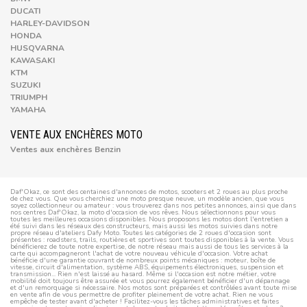
DUCATI
HARLEY-DAVIDSON
HONDA
HUSQVARNA
KAWASAKI
KTM
SUZUKI
TRIUMPH
YAMAHA
VENTE AUX ENCHÈRES MOTO
Ventes aux enchères Benzin
Daf'Okaz, ce sont des centaines d'annonces de motos, scooters et 2 roues au plus proche
de chez vous. Que vous cherchiez une moto presque neuve, un modèle ancien, que vous
soyez collectionneur ou amateur : vous trouverez dans nos petites annonces, ainsi que dans
nos centres Daf'Okaz, la moto d'occasion de vos rêves. Nous sélectionnons pour vous
toutes les meilleures occasions disponibles. Nous proposons les motos dont l'entretien a
été suivi dans les réseaux des constructeurs, mais aussi les motos suivies dans notre
propre réseau d'ateliers Dafy Moto. Toutes les catégories de 2 roues d'occasion sont
présentes : roadsters, trails, routières et sportives sont toutes disponibles à la vente. Vous
bénéficierez de toute notre expertise, de notre réseau mais aussi de tous les services à la
carte qui accompagneront l'achat de votre nouveau véhicule d'occasion. Votre achat
bénéficie d'une garantie couvrant de nombreux points mécaniques : moteur, boîte de
vitesse, circuit d'alimentation, système ABS, équipements électroniques, suspension et
transmission... Rien n'est laissé au hasard. Même si l'occasion est notre métier, votre
mobilité doit toujours être assurée et vous pourrez également bénéficier d'un dépannage
et d'un remorquage si nécessaire. Nos motos sont préparées et contrôlées avant toute mise
en vente afin de vous permettre de profiter pleinement de votre achat. Rien ne vous
empêche de tester avant d'acheter ! Facilitez-vous les tâches administratives et faites