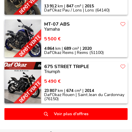
DÉPÔT VENTE
13 912
km |
847
cm³ |
2015
Daf'Okaz Pau / Lons | Lons (64140)
MT-07 ABS
Yamaha
DÉPÔT VENTE
5 500 €
4 864
km |
689
cm³ |
2020
Daf'Okaz Reims | Reims (51100)
675 STREET TRIPLE
Triumph
5 490 €
DÉPÔT VENTE
23 807
km |
674
cm³ |
2014
Daf'Okaz Rouen | Saint Jean du Cardonnay
(76150)
Voir plus d'offres