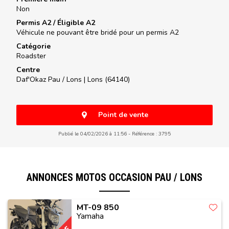
Non
Permis A2 / Éligible A2
Véhicule ne pouvant être bridé pour un permis A2
Catégorie
Roadster
Centre
Daf'Okaz Pau / Lons |
Lons (64140)
Point de vente
Publié le 04/02/2026 à 11:56
Référence : 3795
ANNONCES MOTOS OCCASION PAU / LONS
MT-09 850
Yamaha