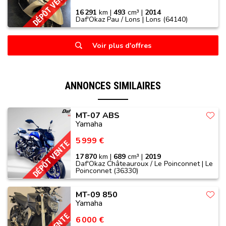
DÉPÔT VENTE
16 291
km |
493
cm³ |
2014
Daf'Okaz Pau / Lons | Lons (64140)
Voir plus d'offres
ANNONCES SIMILAIRES
MT-07 ABS
Yamaha
5 999 €
DÉPÔT VENTE
17 870
km |
689
cm³ |
2019
Daf'Okaz Châteauroux / Le Poinconnet | Le
Poinconnet (36330)
MT-09 850
Yamaha
6 000 €