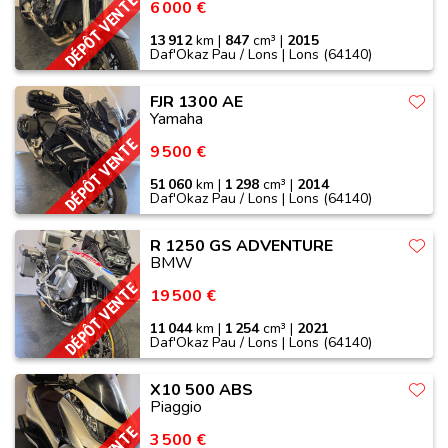
DÉPÔT VENTE
6 000 €
13 912
km |
847
cm³ |
2015
Daf'Okaz Pau / Lons | Lons (64140)
FJR 1300 AE
Yamaha
DÉPÔT VENTE
9 500 €
51 060
km |
1 298
cm³ |
2014
Daf'Okaz Pau / Lons | Lons (64140)
R 1250 GS ADVENTURE
BMW
DÉPÔT VENTE
19 500 €
11 044
km |
1 254
cm³ |
2021
Daf'Okaz Pau / Lons | Lons (64140)
X10 500 ABS
Piaggio
3 500 €