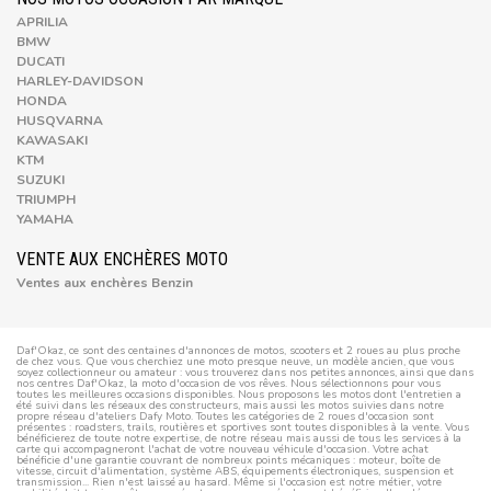
APRILIA
BMW
DUCATI
HARLEY-DAVIDSON
HONDA
HUSQVARNA
KAWASAKI
KTM
SUZUKI
TRIUMPH
YAMAHA
VENTE AUX ENCHÈRES MOTO
Ventes aux enchères Benzin
Daf'Okaz, ce sont des centaines d'annonces de motos, scooters et 2 roues au plus proche
de chez vous. Que vous cherchiez une moto presque neuve, un modèle ancien, que vous
soyez collectionneur ou amateur : vous trouverez dans nos petites annonces, ainsi que dans
nos centres Daf'Okaz, la moto d'occasion de vos rêves. Nous sélectionnons pour vous
toutes les meilleures occasions disponibles. Nous proposons les motos dont l'entretien a
été suivi dans les réseaux des constructeurs, mais aussi les motos suivies dans notre
propre réseau d'ateliers Dafy Moto. Toutes les catégories de 2 roues d'occasion sont
présentes : roadsters, trails, routières et sportives sont toutes disponibles à la vente. Vous
bénéficierez de toute notre expertise, de notre réseau mais aussi de tous les services à la
carte qui accompagneront l'achat de votre nouveau véhicule d'occasion. Votre achat
bénéficie d'une garantie couvrant de nombreux points mécaniques : moteur, boîte de
vitesse, circuit d'alimentation, système ABS, équipements électroniques, suspension et
transmission... Rien n'est laissé au hasard. Même si l'occasion est notre métier, votre