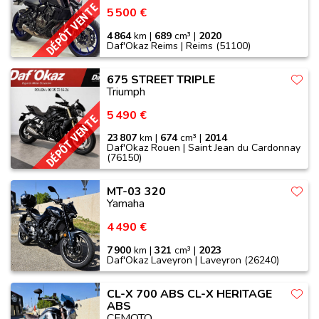
DÉPÔT VENTE
5 500 €
4 864
km |
689
cm³ |
2020
Daf'Okaz Reims | Reims (51100)
675 STREET TRIPLE
Triumph
5 490 €
DÉPÔT VENTE
23 807
km |
674
cm³ |
2014
Daf'Okaz Rouen | Saint Jean du Cardonnay
(76150)
MT-03 320
Yamaha
4 490 €
7 900
km |
321
cm³ |
2023
Daf'Okaz Laveyron | Laveyron (26240)
CL-X 700 ABS CL-X HERITAGE
ABS
CFMOTO