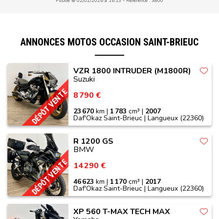
Publié le 02/02/2026 à 16:13
Référence : 3800
ANNONCES MOTOS OCCASION SAINT-BRIEUC
VZR 1800 INTRUDER (M1800R)
Suzuki
DÉPÔT VENTE
8 790 €
23 670
km |
1 783
cm³ |
2007
Daf'Okaz Saint-Brieuc | Langueux (22360)
R 1200 GS
BMW
DÉPÔT VENTE
14 290 €
46 623
km |
1 170
cm³ |
2017
Daf'Okaz Saint-Brieuc | Langueux (22360)
XP 560 T-MAX TECH MAX