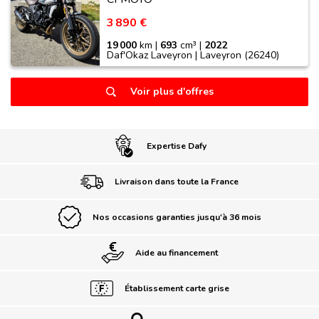
3 890 €
19 000
km |
693
cm³ |
2022
Daf'Okaz Laveyron | Laveyron (26240)
Voir plus d'offres
Expertise Dafy
Livraison dans toute la France
Nos occasions garanties jusqu'à 36 mois
Aide au financement
Établissement carte grise