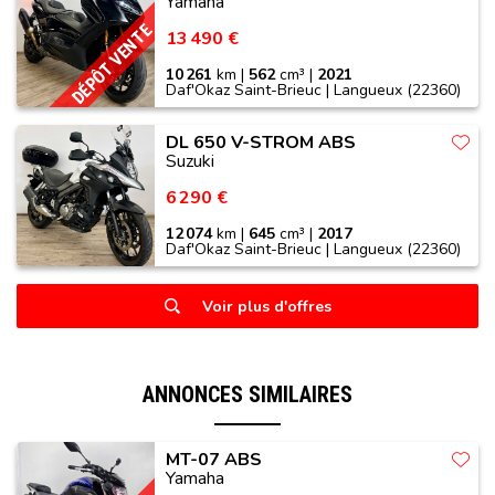
Yamaha
DÉPÔT VENTE
13 490 €
10 261
km |
562
cm³ |
2021
Daf'Okaz Saint-Brieuc | Langueux (22360)
DL 650 V-STROM ABS
Suzuki
6 290 €
12 074
km |
645
cm³ |
2017
Daf'Okaz Saint-Brieuc | Langueux (22360)
Voir plus d'offres
ANNONCES SIMILAIRES
MT-07 ABS
Yamaha