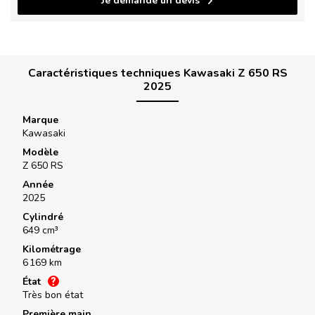
Je demande un devis
Caractéristiques techniques Kawasaki Z 650 RS
2025
Marque
Kawasaki
Modèle
Z 650 RS
Année
2025
Cylindré
649 cm³
Kilométrage
6 169 km
État
Très bon état
Première main