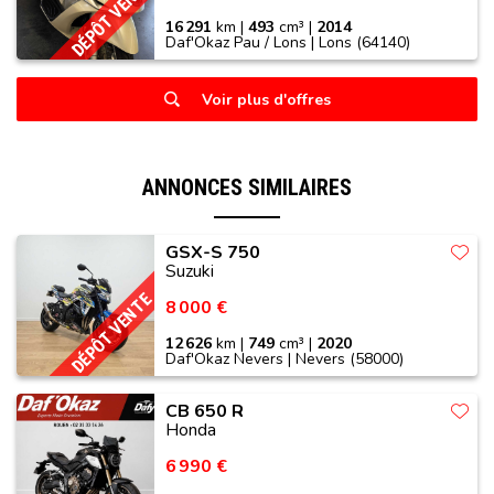
DÉPÔT VENTE
16 291
km |
493
cm³ |
2014
Daf'Okaz Pau / Lons | Lons (64140)
Voir plus d'offres
ANNONCES SIMILAIRES
GSX-S 750
Suzuki
DÉPÔT VENTE
8 000 €
12 626
km |
749
cm³ |
2020
Daf'Okaz Nevers | Nevers (58000)
CB 650 R
Honda
6 990 €