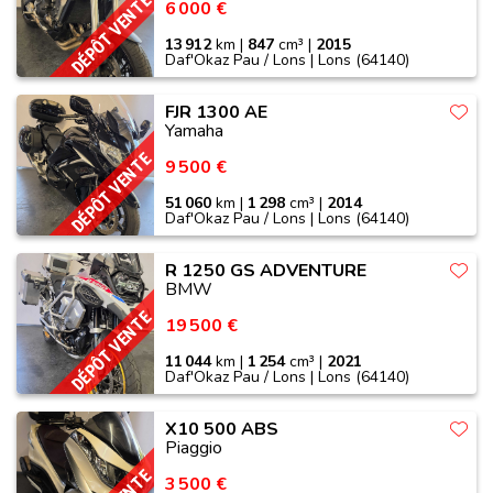
DÉPÔT VENTE
6 000 €
13 912
km |
847
cm³ |
2015
Daf'Okaz Pau / Lons | Lons (64140)
FJR 1300 AE
Yamaha
DÉPÔT VENTE
9 500 €
51 060
km |
1 298
cm³ |
2014
Daf'Okaz Pau / Lons | Lons (64140)
R 1250 GS ADVENTURE
BMW
DÉPÔT VENTE
19 500 €
11 044
km |
1 254
cm³ |
2021
Daf'Okaz Pau / Lons | Lons (64140)
X10 500 ABS
Piaggio
3 500 €