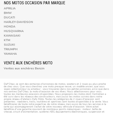
NOS MOTOS OCCASION PAR MARQUE
APRILIA
BMW
DUCATI
HARLEY-DAVIDSON
HONDA
HUSQVARNA
KAWASAKI
KTM
SUZUKI
TRIUMPH
YAMAHA
VENTE AUX ENCHÈRES MOTO
Ventes aux enchères Benzin
Daf'Okaz, ce sont des centaines d'annonces de motos, scooters et 2 roues au plus proche
de chez vous. Que vous cherchiez une moto presque neuve, un modèle ancien, que vous
soyez collectionneur ou amateur : vous trouverez dans nos petites annonces, ainsi que dans
nos centres Daf'Okaz, la moto d'occasion de vos rêves. Nous sélectionnons pour vous
toutes les meilleures occasions disponibles. Nous proposons les motos dont l'entretien a
été suivi dans les réseaux des constructeurs, mais aussi les motos suivies dans notre
propre réseau d'ateliers Dafy Moto. Toutes les catégories de 2 roues d'occasion sont
présentes : roadsters, trails, routières et sportives sont toutes disponibles à la vente. Vous
bénéficierez de toute notre expertise, de notre réseau mais aussi de tous les services à la
carte qui accompagneront l'achat de votre nouveau véhicule d'occasion. Votre achat
bénéficie d'une garantie couvrant de nombreux points mécaniques : moteur, boîte de
vitesse, circuit d'alimentation, système ABS, équipements électroniques, suspension et