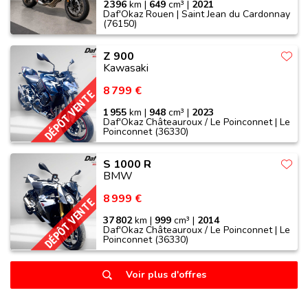
2 396
km |
649
cm³ |
2021
Daf'Okaz Rouen | Saint Jean du Cardonnay
(76150)
Z 900
Kawasaki
8 799 €
DÉPÔT VENTE
1 955
km |
948
cm³ |
2023
Daf'Okaz Châteauroux / Le Poinconnet | Le
Poinconnet (36330)
S 1000 R
BMW
8 999 €
DÉPÔT VENTE
37 802
km |
999
cm³ |
2014
Daf'Okaz Châteauroux / Le Poinconnet | Le
Poinconnet (36330)
Voir plus d'offres