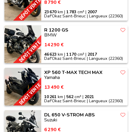
DÉPÔT VENTE
8 790 €
23 670
km |
1 783
cm³ |
2007
Daf'Okaz Saint-Brieuc | Langueux (22360)
R 1200 GS
BMW
DÉPÔT VENTE
14 290 €
46 623
km |
1 170
cm³ |
2017
Daf'Okaz Saint-Brieuc | Langueux (22360)
XP 560 T-MAX TECH MAX
Yamaha
DÉPÔT VENTE
13 490 €
10 261
km |
562
cm³ |
2021
Daf'Okaz Saint-Brieuc | Langueux (22360)
DL 650 V-STROM ABS
Suzuki
6 290 €