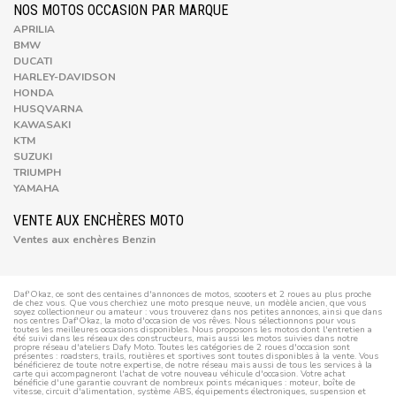
NOS MOTOS OCCASION PAR MARQUE
APRILIA
BMW
DUCATI
HARLEY-DAVIDSON
HONDA
HUSQVARNA
KAWASAKI
KTM
SUZUKI
TRIUMPH
YAMAHA
VENTE AUX ENCHÈRES MOTO
Ventes aux enchères Benzin
Daf'Okaz, ce sont des centaines d'annonces de motos, scooters et 2 roues au plus proche
de chez vous. Que vous cherchiez une moto presque neuve, un modèle ancien, que vous
soyez collectionneur ou amateur : vous trouverez dans nos petites annonces, ainsi que dans
nos centres Daf'Okaz, la moto d'occasion de vos rêves. Nous sélectionnons pour vous
toutes les meilleures occasions disponibles. Nous proposons les motos dont l'entretien a
été suivi dans les réseaux des constructeurs, mais aussi les motos suivies dans notre
propre réseau d'ateliers Dafy Moto. Toutes les catégories de 2 roues d'occasion sont
présentes : roadsters, trails, routières et sportives sont toutes disponibles à la vente. Vous
bénéficierez de toute notre expertise, de notre réseau mais aussi de tous les services à la
carte qui accompagneront l'achat de votre nouveau véhicule d'occasion. Votre achat
bénéficie d'une garantie couvrant de nombreux points mécaniques : moteur, boîte de
vitesse, circuit d'alimentation, système ABS, équipements électroniques, suspension et