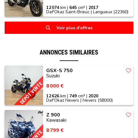
12 074
km |
645
cm³ |
2017
Daf'Okaz Saint-Brieuc | Langueux (22360)
Voir plus d'offres
ANNONCES SIMILAIRES
GSX-S 750
Suzuki
DÉPÔT VENTE
8 000 €
12 626
km |
749
cm³ |
2020
Daf'Okaz Nevers | Nevers (58000)
Z 900
Kawasaki
8 799 €