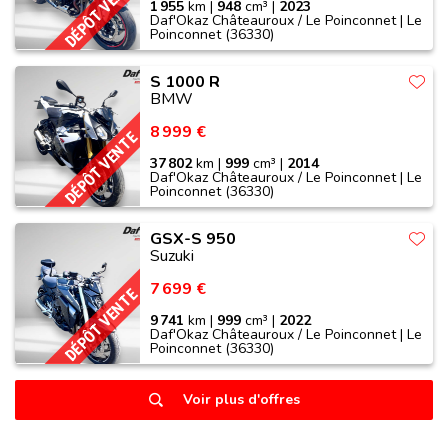
DÉPÔT VENTE
1 955
km |
948
cm³ |
2023
Daf'Okaz Châteauroux / Le Poinconnet | Le
Poinconnet (36330)
S 1000 R
BMW
8 999 €
DÉPÔT VENTE
37 802
km |
999
cm³ |
2014
Daf'Okaz Châteauroux / Le Poinconnet | Le
Poinconnet (36330)
GSX-S 950
Suzuki
7 699 €
DÉPÔT VENTE
9 741
km |
999
cm³ |
2022
Daf'Okaz Châteauroux / Le Poinconnet | Le
Poinconnet (36330)
Voir plus d'offres