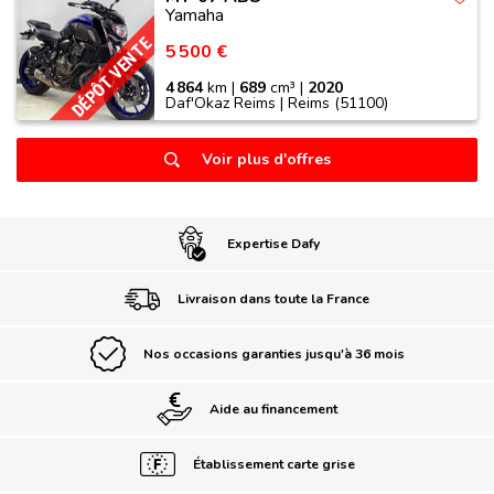
Yamaha
DÉPÔT VENTE
5 500 €
4 864
km |
689
cm³ |
2020
Daf'Okaz Reims | Reims (51100)
Voir plus d'offres
Expertise Dafy
Livraison dans toute la France
Nos occasions garanties jusqu'à 36 mois
Aide au financement
Établissement carte grise