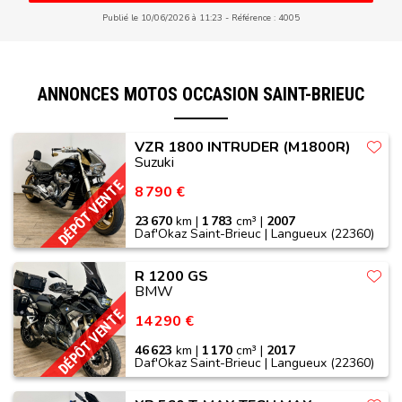
Publié le 10/06/2026 à 11:23
Référence : 4005
ANNONCES MOTOS OCCASION SAINT-BRIEUC
VZR 1800 INTRUDER (M1800R)
Suzuki
DÉPÔT VENTE
8 790 €
23 670
km |
1 783
cm³ |
2007
Daf'Okaz Saint-Brieuc | Langueux (22360)
R 1200 GS
BMW
DÉPÔT VENTE
14 290 €
46 623
km |
1 170
cm³ |
2017
Daf'Okaz Saint-Brieuc | Langueux (22360)