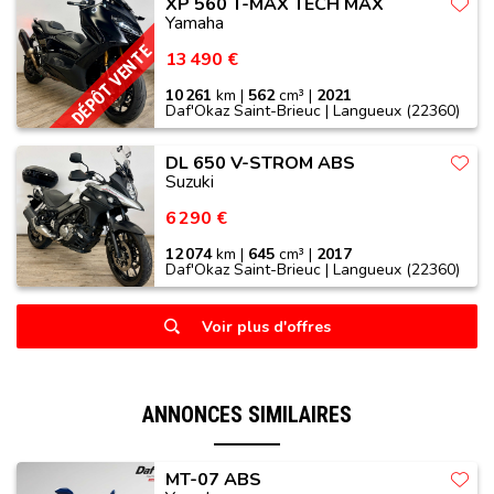
XP 560 T-MAX TECH MAX
Yamaha
DÉPÔT VENTE
13 490 €
10 261
km |
562
cm³ |
2021
Daf'Okaz Saint-Brieuc | Langueux (22360)
DL 650 V-STROM ABS
Suzuki
6 290 €
12 074
km |
645
cm³ |
2017
Daf'Okaz Saint-Brieuc | Langueux (22360)
Voir plus d'offres
ANNONCES SIMILAIRES
MT-07 ABS