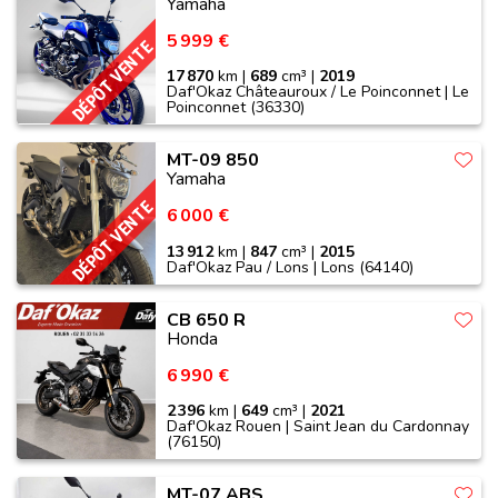
Yamaha
5 999 €
DÉPÔT VENTE
17 870
km |
689
cm³ |
2019
Daf'Okaz Châteauroux / Le Poinconnet | Le
Poinconnet (36330)
MT-09 850
Yamaha
DÉPÔT VENTE
6 000 €
13 912
km |
847
cm³ |
2015
Daf'Okaz Pau / Lons | Lons (64140)
CB 650 R
Honda
6 990 €
2 396
km |
649
cm³ |
2021
Daf'Okaz Rouen | Saint Jean du Cardonnay
(76150)
MT-07 ABS