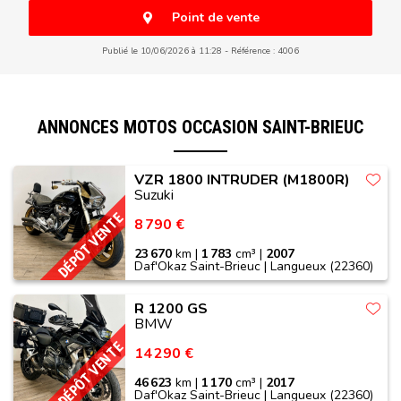
Point de vente
Publié le 10/06/2026 à 11:28
Référence : 4006
ANNONCES MOTOS OCCASION SAINT-BRIEUC
VZR 1800 INTRUDER (M1800R)
Suzuki
DÉPÔT VENTE
8 790 €
23 670
km |
1 783
cm³ |
2007
Daf'Okaz Saint-Brieuc | Langueux (22360)
R 1200 GS
BMW
DÉPÔT VENTE
14 290 €
46 623
km |
1 170
cm³ |
2017
Daf'Okaz Saint-Brieuc | Langueux (22360)