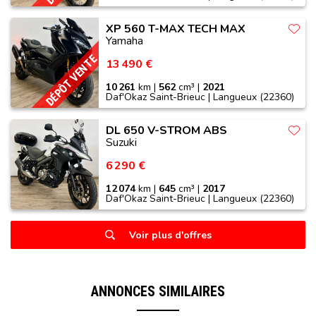
XP 560 T-MAX TECH MAX
Yamaha
DÉPÔT VENTE
13 490 €
10 261
km |
562
cm³ |
2021
Daf'Okaz Saint-Brieuc | Langueux (22360)
DL 650 V-STROM ABS
Suzuki
6 290 €
12 074
km |
645
cm³ |
2017
Daf'Okaz Saint-Brieuc | Langueux (22360)
Voir plus d'offres
ANNONCES SIMILAIRES