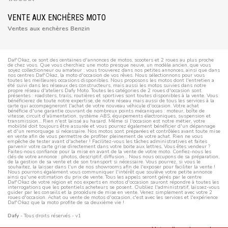
VENTE AUX ENCHÈRES MOTO
Ventes aux enchères Benzin
Daf'Okaz, ce sont des centaines d'annonces de motos, scooters et 2 roues au plus proche
de chez vous. Que vous cherchiez une moto presque neuve, un modèle ancien, que vous
soyez collectionneur ou amateur : vous trouverez dans nos petites annonces, ainsi que dans
nos centres Daf'Okaz, la moto d'occasion de vos rêves. Nous sélectionnons pour vous
toutes les meilleures occasions disponibles. Nous proposons les motos dont l'entretien a
été suivi dans les réseaux des constructeurs, mais aussi les motos suivies dans notre
propre réseau d'ateliers Dafy Moto. Toutes les catégories de 2 roues d'occasion sont
présentes : roadsters, trails, routières et sportives sont toutes disponibles à la vente. Vous
bénéficierez de toute notre expertise, de notre réseau mais aussi de tous les services à la
carte qui accompagneront l'achat de votre nouveau véhicule d'occasion. Votre achat
bénéficie d'une garantie couvrant de nombreux points mécaniques : moteur, boîte de
vitesse, circuit d'alimentation, système ABS, équipements électroniques, suspension et
transmission... Rien n'est laissé au hasard. Même si l'occasion est notre métier, votre
mobilité doit toujours être assurée et vous pourrez également bénéficier d'un dépannage
et d'un remorquage si nécessaire. Nos motos sont préparées et contrôlées avant toute mise
en vente afin de vous permettre de profiter pleinement de votre achat. Rien ne vous
empêche de tester avant d'acheter ! Facilitez-vous les tâches administratives et faites
parvenir votre carte grise directement dans votre boite aux lettres. Vous êtes vendeur ?
Faites-nous confiance pour la mise en avant de la vente de votre moto. Confiez-nous les
clés de votre annonce : photos, descriptif, diffusion... Nous nous occupons de sa préparation,
de la gestion de sa vente et de son transport si nécessaire. Vous pourrez, si vous le
souhaitez, la laisser dans l'un de nos showrooms afin de l'exposer pour faciliter la vente !
Nous pourrons également vous communiquer l'intérêt que soulève votre petite annonce
ainsi qu'une estimation du prix de vente. Tous les appels seront gérés par le centre
Daf'Okaz de votre région et nos experts en motos d'occasion sauront répondre à toutes les
interrogations que les potentiels acheteurs se posent. Oubliez l'administratif, laissez-vous
guider par les conseils et la procédure de mise en vente. Venez simplement avec votre 2
roues d'occasion. Achat ou vente de motos d'occasion, c'est avec les services et l'expérience
Daf'Okaz que la moto profite de sa deuxième vie !
Dafy
- Tous droits réservés - v1