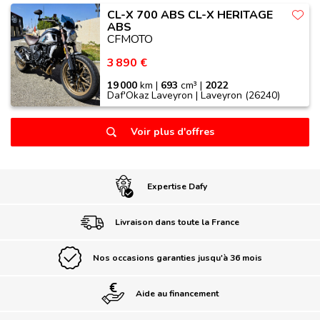
CL-X 700 ABS CL-X HERITAGE
ABS
CFMOTO
3 890 €
19 000
km |
693
cm³ |
2022
Daf'Okaz Laveyron | Laveyron (26240)
Voir plus d'offres
Expertise Dafy
Livraison dans toute la France
Nos occasions garanties jusqu'à 36 mois
Aide au financement