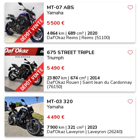
MT-07 ABS
Yamaha
DÉPÔT VENTE
5 500 €
4 864
km |
689
cm³ |
2020
Daf'Okaz Reims | Reims (51100)
675 STREET TRIPLE
Triumph
5 490 €
DÉPÔT VENTE
23 807
km |
674
cm³ |
2014
Daf'Okaz Rouen | Saint Jean du Cardonnay
(76150)
MT-03 320
Yamaha
4 490 €
7 900
km |
321
cm³ |
2023
Daf'Okaz Laveyron | Laveyron (26240)