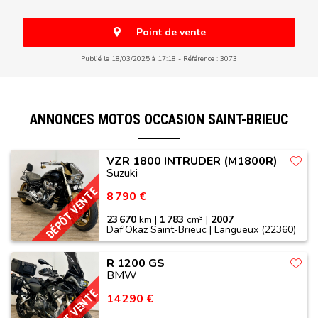
Point de vente
Publié le 18/03/2025 à 17:18
Référence : 3073
ANNONCES MOTOS OCCASION SAINT-BRIEUC
VZR 1800 INTRUDER (M1800R)
Suzuki
DÉPÔT VENTE
8 790 €
23 670
km |
1 783
cm³ |
2007
Daf'Okaz Saint-Brieuc | Langueux (22360)
R 1200 GS
BMW
DÉPÔT VENTE
14 290 €