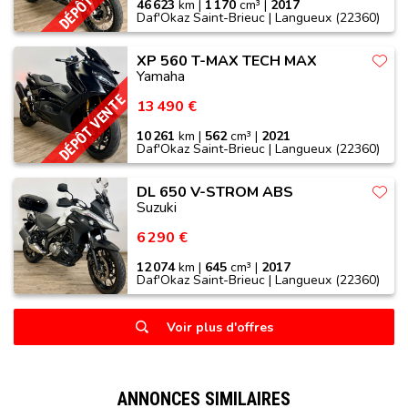
46 623
km |
1 170
cm³ |
2017
Daf'Okaz Saint-Brieuc | Langueux (22360)
XP 560 T-MAX TECH MAX
Yamaha
DÉPÔT VENTE
13 490 €
10 261
km |
562
cm³ |
2021
Daf'Okaz Saint-Brieuc | Langueux (22360)
DL 650 V-STROM ABS
Suzuki
6 290 €
12 074
km |
645
cm³ |
2017
Daf'Okaz Saint-Brieuc | Langueux (22360)
Voir plus d'offres
ANNONCES SIMILAIRES