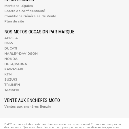
Mentions légales
Charte de confidentialité
Conditions Générales de Vente
Plan du site
NOS MOTOS OCCASION PAR MARQUE
APRILIA
BMW
DUCATI
HARLEY-DAVIDSON
HONDA
HUSQVARNA
KAWASAKI
KTM
SUZUKI
TRIUMPH
YAMAHA
VENTE AUX ENCHÈRES MOTO
Ventes aux enchères Benzin
Daf'Okaz, ce sont des centaines d'annonces de motos, scooters et 2 roues au plus proche
de chez vous. Que vous cherchiez une moto presque neuve, un modèle ancien, que vous