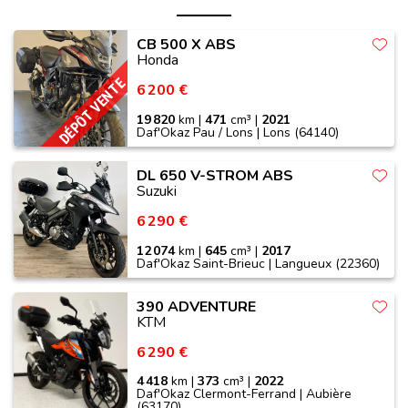
CB 500 X ABS
Honda
DÉPÔT VENTE
6 200 €
19 820
km |
471
cm³ |
2021
Daf'Okaz Pau / Lons | Lons (64140)
DL 650 V-STROM ABS
Suzuki
6 290 €
12 074
km |
645
cm³ |
2017
Daf'Okaz Saint-Brieuc | Langueux (22360)
390 ADVENTURE
KTM
6 290 €
4 418
km |
373
cm³ |
2022
Daf'Okaz Clermont-Ferrand | Aubière
(63170)