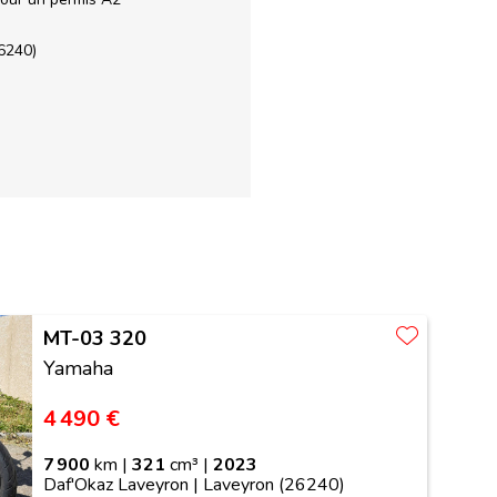
6240)
MT-03 320
Yamaha
4 490 €
7 900
km |
321
cm³ |
2023
Daf'Okaz Laveyron | Laveyron (26240)