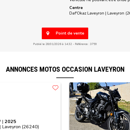
Centre
Daf'Okaz Laveyron |
Laveyron (2
Point de vente
Publié le 28/01/2026 à 14:32
Référence : 3759
ANNONCES MOTOS OCCASION LAVEYRON
 |
2025
| Laveyron (26240)