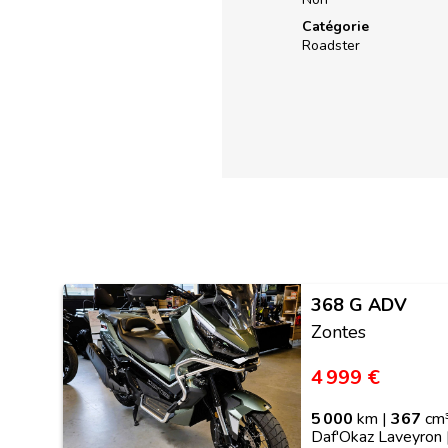
Catégorie
Roadster
368 G ADV
Zontes
4 999 €
5 000
km |
367
cm³
Daf'Okaz Laveyron 