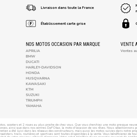
Livraison dans toute la France
Établissement carte grise
NOS MOTOS OCCASION PAR MARQUE
VENTE 
APRILIA
Ventes a
BMW
DUCATI
HARLEY-DAVIDSON
HONDA
HUSQVARNA
KAWASAKI
KTM
SUZUKI
TRIUMPH
YAMAHA
tos, scooters et 2 roues au plus proche de chez vous. Que vous cherchiez une moto presque neuve
nces, ainsi que dans nos centres Daf'Okaz, la moto d'occasion de vos rêves. Nous sélectionnons p
etien a été suivi dans les réseaux des constructeurs, mais aussi les motos suivies dans notre prop
roadsters, trails, routières et sportives sont toutes disponibles à la vente. Vous bénéficierez de to