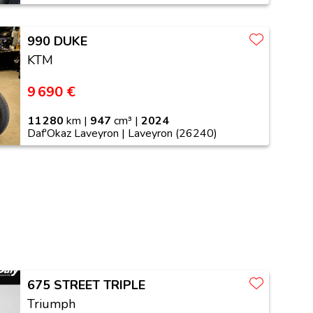
990 DUKE
KTM
9 690 €
11 280
km |
947
cm³ |
2024
Daf'Okaz Laveyron | Laveyron (26240)
675 STREET TRIPLE
Triumph