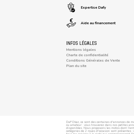
Expertise Dafy
Aide au financement
INFOS LÉGALES
Mentions légales
Charte de confidentialité
Conditions Générales de Vente
Plan du site
Daf'Okaz, ce sont des centaines d'annonces de mo
ou amateur : vous trouverez dans nos petites anno
disponibles. Nous proposons les motos dont l'entr
catégories de 2 roues d'occasion sont présentes : 