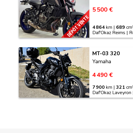
5 500 €
DÉPÔT VENTE
4 864
km |
689
cm³
Daf'Okaz Reims | 
MT-03 320
Yamaha
4 490 €
7 900
km |
321
cm³
Daf'Okaz Laveyron 