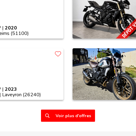
DÉPÔT 
 |
2020
Reims (51100)
 |
2023
| Laveyron (26240)
Voir plus d'offres