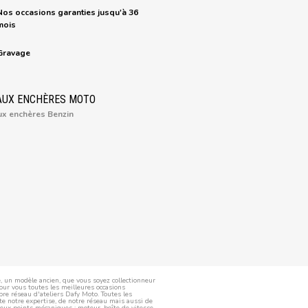
Nos occasions garanties jusqu'à 36
mois
Gravage
AUX ENCHÈRES MOTO
ux enchères Benzin
, un modèle ancien, que vous soyez collectionneur
our vous toutes les meilleures occasions
re réseau d'ateliers Dafy Moto. Toutes les
ute notre expertise, de notre réseau mais aussi de