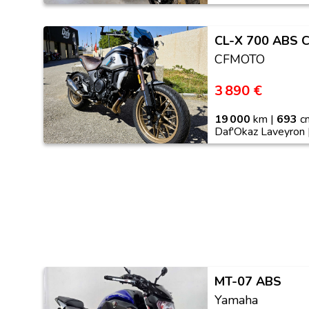
CL-X 700 ABS 
CFMOTO
3 890 €
19 000
km |
693
cm
Daf'Okaz Laveyron 
MT-07 ABS
Yamaha