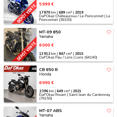
5 999 €
DÉPÔT VENTE
17 870
km |
689
cm³ |
2019
Daf'Okaz Châteauroux / Le Poinconnet | Le
Poinconnet (36330)
MT-09 850
Yamaha
DÉPÔT VENTE
6 000 €
13 912
km |
847
cm³ |
2015
Daf'Okaz Pau / Lons | Lons (64140)
CB 650 R
Honda
6 990 €
2 396
km |
649
cm³ |
2021
Daf'Okaz Rouen | Saint Jean du Cardonnay
(76150)
MT-07 ABS
Yamaha