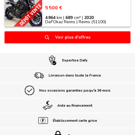
DÉPÔT VENTE
5 500 €
4 864
km |
689
cm³ |
2020
Daf'Okaz Reims | Reims (51100)
Voir plus d'offres
Expertise Dafy
Livraison dans toute la France
Nos occasions garanties jusqu'à 36 mois
Aide au financement
Établissement carte grise