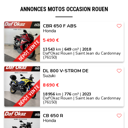
ANNONCES MOTOS OCCASION ROUEN
CBR 650 F ABS
Honda
5 490 €
DÉPÔT VENTE
13 543
km |
649
cm³ |
2018
Daf'Okaz Rouen | Saint Jean du Cardonnay
(76150)
DL 800 V-STROM DE
Suzuki
8 690 €
DÉPÔT VENTE
18 956
km |
776
cm³ |
2023
Daf'Okaz Rouen | Saint Jean du Cardonnay
(76150)
CB 650 R
Honda