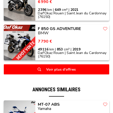
6 990 €
2 396
km |
649
cm³ |
2021
Daf'Okaz Rouen | Saint Jean du Cardonnay
(76150)
F 850 GS ADVENTURE
BMW
7 790 €
DÉPÔT VENTE
49 116
km |
853
cm³ |
2019
Daf'Okaz Rouen | Saint Jean du Cardonnay
(76150)
Voir plus d'offres
ANNONCES SIMILAIRES
MT-07 ABS
Yamaha