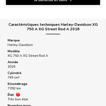
Je demande un devis
Caractéristiques techniques Harley-Davidson XG
750 A XG Street Rod A 2018
Marque
Harley-Davidson
Modèle
XG 750 A XG Street Rod A
Année
2018
Cylindré
749 cm³
Kilométrage
7 092 km
État
Très bon état
Première main