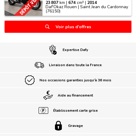
DÉPÔT VENTE
23 807
km |
674
cm³ |
2014
Daf'Okaz Rouen | Saint Jean du Cardonnay
(76150)
Voir plus d'offres
Expertise Dafy
Livraison dans toute la France
Nos occasions garanties jusqu'à 36 mois
Aide au financement
Établissement carte grise
Gravage