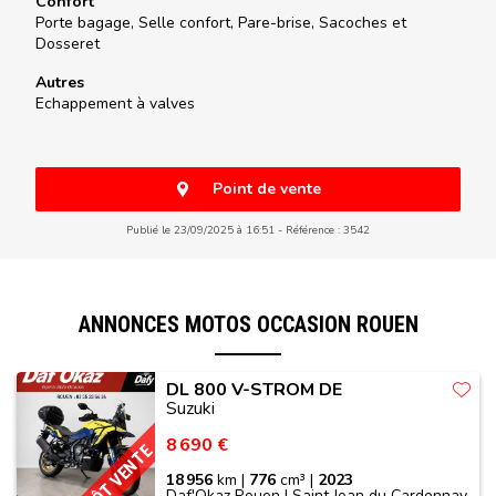
Confort
Porte bagage, Selle confort, Pare-brise, Sacoches et
Dosseret
Autres
Echappement à valves
Point de vente
Publié le 23/09/2025 à 16:51
Référence : 3542
ANNONCES MOTOS OCCASION ROUEN
DL 800 V-STROM DE
Suzuki
8 690 €
DÉPÔT VENTE
18 956
km |
776
cm³ |
2023
Daf'Okaz Rouen | Saint Jean du Cardonnay