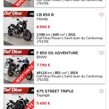
(76150)
CB 650 R
Honda
6 990 €
2 396
km |
649
cm³ |
2021
Daf'Okaz Rouen | Saint Jean du Cardonnay
(76150)
F 850 GS ADVENTURE
BMW
7 790 €
DÉPÔT VENTE
49 116
km |
853
cm³ |
2019
Daf'Okaz Rouen | Saint Jean du Cardonnay
(76150)
675 STREET TRIPLE
Triumph
5 490 €