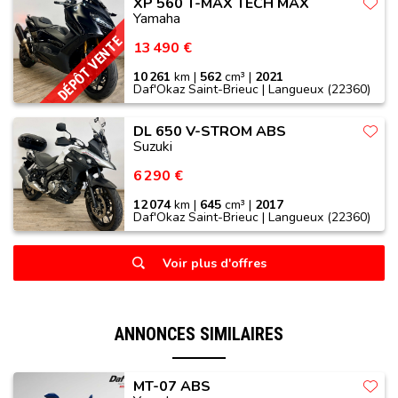
XP 560 T-MAX TECH MAX
Yamaha
DÉPÔT VENTE
13 490 €
10 261
km |
562
cm³ |
2021
Daf'Okaz Saint-Brieuc | Langueux (22360)
DL 650 V-STROM ABS
Suzuki
6 290 €
12 074
km |
645
cm³ |
2017
Daf'Okaz Saint-Brieuc | Langueux (22360)
Voir plus d'offres
ANNONCES SIMILAIRES
MT-07 ABS