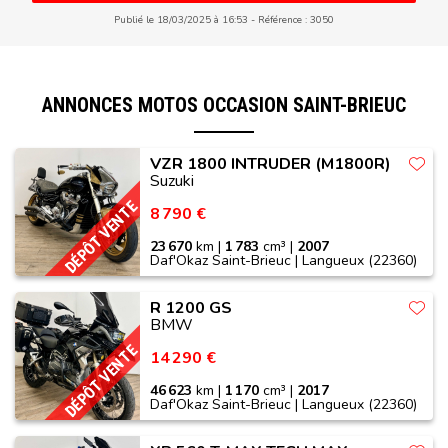
Publié le 18/03/2025 à 16:53
Référence : 3050
ANNONCES MOTOS OCCASION SAINT-BRIEUC
VZR 1800 INTRUDER (M1800R)
Suzuki
DÉPÔT VENTE
8 790 €
23 670
km |
1 783
cm³ |
2007
Daf'Okaz Saint-Brieuc | Langueux (22360)
R 1200 GS
BMW
DÉPÔT VENTE
14 290 €
46 623
km |
1 170
cm³ |
2017
Daf'Okaz Saint-Brieuc | Langueux (22360)