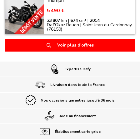
Triumph
5 490 €
DÉPÔT VENTE
23 807
km |
674
cm³ |
2014
Daf'Okaz Rouen | Saint Jean du Cardonnay
(76150)
Voir plus d'offres
Expertise Dafy
Livraison dans toute la France
Nos occasions garanties jusqu'à 36 mois
Aide au financement
Établissement carte grise