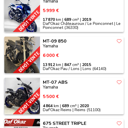
Yamaha
5 999 €
DÉPÔT VENTE
17 870
km |
689
cm³ |
2019
Daf'Okaz Châteauroux / Le Poinconnet | Le
Poinconnet (36330)
MT-09 850
Yamaha
DÉPÔT VENTE
6 000 €
13 912
km |
847
cm³ |
2015
Daf'Okaz Pau / Lons | Lons (64140)
MT-07 ABS
Yamaha
DÉPÔT VENTE
5 500 €
4 864
km |
689
cm³ |
2020
Daf'Okaz Reims | Reims (51100)
675 STREET TRIPLE