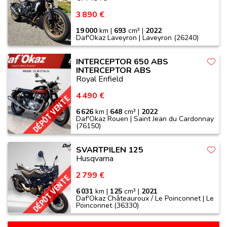
3 890 €
19 000
km |
693
cm³ |
2022
Daf'Okaz Laveyron | Laveyron (26240)
INTERCEPTOR 650 ABS
INTERCEPTOR ABS
Royal Enfield
4 490 €
DÉPÔT VENTE
6 626
km |
648
cm³ |
2022
Daf'Okaz Rouen | Saint Jean du Cardonnay
(76150)
SVARTPILEN 125
Husqvarna
2 799 €
DÉPÔT VENTE
6 031
km |
125
cm³ |
2021
Daf'Okaz Châteauroux / Le Poinconnet | Le
Poinconnet (36330)