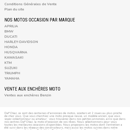
Conditions Générales de Vente
Plan du site
NOS MOTOS OCCASION PAR MARQUE
APRILIA
BMW
DUCATI
HARLEY-DAVIDSON
HONDA
HUSQVARNA
KAWASAKI
KTM
SUZUKI
TRIUMPH
YAMAHA
VENTE AUX ENCHÈRES MOTO
Ventes aux enchères Benzin
Daf'Okaz, ce sont des centaines d'annonces de motos, scooters et 2 roues au plus proche
de chez vous. Que vous cherchiez une moto presque neuve, un modèle ancien, que vous
soyez collectionneur ou amateur : vous trouverez dans nos petites annonces, ainsi que dans
nos centres Daf'Okaz, la moto d'occasion de vos rêves. Nous sélectionnons pour vous
toutes les meilleures occasions disponibles. Nous proposons les motos dont l'entretien a
été suivi dans les réseaux des constructeurs, mais aussi les motos suivies dans notre