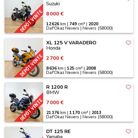
Suzuki
DÉPÔT VENTE
8 000 €
12 626
km |
749
cm³ |
2020
Daf'Okaz Nevers | Nevers (58000)
XL 125 V VARADERO
Honda
DÉPÔT VENTE
2 700 €
8 636
km |
125
cm³ |
2008
Daf'Okaz Nevers | Nevers (58000)
R 1200 R
BMW
DÉPÔT VENTE
7 000 €
21 376
km |
1 170
cm³ |
2013
Daf'Okaz Nevers | Nevers (58000)
DT 125 RE
Yamaha