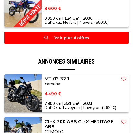
DÉPÔT VENTE
3 600 €
3 350
km |
124
cm³ |
2006
Daf'Okaz Nevers | Nevers (58000)
Voir plus d'offres
ANNONCES SIMILAIRES
MT-03 320
Yamaha
4 490 €
7 900
km |
321
cm³ |
2023
Daf'Okaz Laveyron | Laveyron (26240)
CL-X 700 ABS CL-X HERITAGE
ABS
CFMOTO